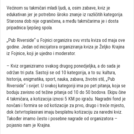
Većinom su takmičari mladi ljudi, a, osim zabave, kviz je
edukativan jer je potrebno široko znanje iz različitih kategorija.
Starosna dob nije ograničena, a među takmičarima je i dosta
pripadnica ljepšeg spola.
„Pub Riverside“ u Fojnici organizira ovu vrstu kviza od maja ove
godine. Jedan od inicijatora organiziranja kviza je Željko Krajina
iz Fojnice, koji je ujedno i moderator.
– Kviz organiziramo svakog drugog ponedjeljka, a do sada je
održan tri puta. Sastoji se od 10 kategorija, a to su: kultura,
historija, enigmatika, sport, nauka, zabava, životni stil, „Pub
Riverside“ i svijet. U svakoj kategoriji ima po pet pitanja, koja se
boduju zavisno od težine pitanja od 10 do 50 bodova. Ekipu čine
4 takmičara, a kotizacija iznosi 5 KM po igraču. Nagradni fond je
novčani i formira se od kotizacije za prvo, drugo i treće mjesto,
dok četvrtoplasirani imaju besplatnu kotizaciju za naredni kviz.
Također imamo često i posebne nagrade od organizatora –
pojasnio nam je Krajina.