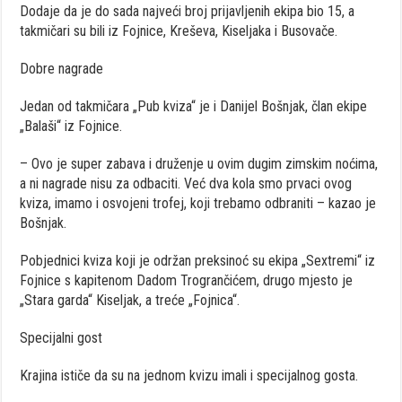
Dodaje da je do sada najveći broj prijavljenih ekipa bio 15, a
takmičari su bili iz Fojnice, Kreševa, Kiseljaka i Busovače.
Dobre nagrade
Jedan od takmičara „Pub kviza“ je i Danijel Bošnjak, član ekipe
„Balaši“ iz Fojnice.
– Ovo je super zabava i druženje u ovim dugim zimskim noćima,
a ni nagrade nisu za odbaciti. Već dva kola smo prvaci ovog
kviza, imamo i osvojeni trofej, koji trebamo odbraniti – kazao je
Bošnjak.
Pobjednici kviza koji je održan preksinoć su ekipa „Sextremi“ iz
Fojnice s kapitenom Dadom Trogrančićem, drugo mjesto je
„Stara garda“ Kiseljak, a treće „Fojnica“.
Specijalni gost
Krajina ističe da su na jednom kvizu imali i specijalnog gosta.