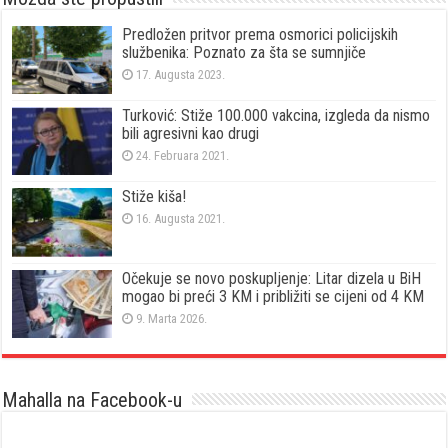
Predložen pritvor prema osmorici policijskih
službenika: Poznato za šta se sumnjiče
17. Augusta 2023.
Turković: Stiže 100.000 vakcina, izgleda da nismo
bili agresivni kao drugi
24. Februara 2021.
Stiže kiša!
16. Augusta 2021.
Očekuje se novo poskupljenje: Litar dizela u BiH
mogao bi preći 3 KM i približiti se cijeni od 4 KM
9. Marta 2026.
Mahalla na Facebook-u