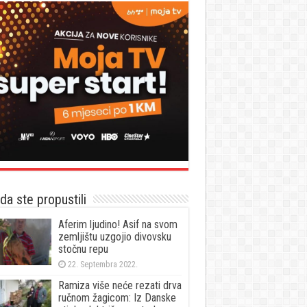
a ste propustili
Aferim ljudino! Asif na svom
zemljištu uzgojio divovsku
stočnu repu
22. Septembra 2022.
Ramiza više neće rezati drva
ručnom žagicom: Iz Danske