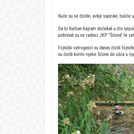
Kuće su se čistile, avlije sapirale, bašče u
Da bi Kurban-bajram dočekali u što lje
pobrinuli su se radnici JKP “Šćona” te va
Fojnički vatrogasci su danas čistili fojni
su čistili korito rijeke Šćone do ušća u ri