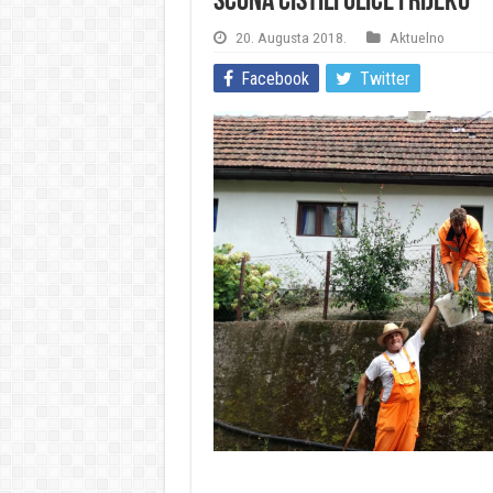
Šćona čistili ulice i rijeku
20. Augusta 2018.
Aktuelno
Facebook
Twitter