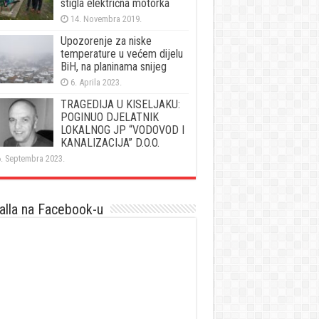
stigla električna motorka
14. Novembra 2019.
Upozorenje za niske
temperature u većem dijelu
BiH, na planinama snijeg
6. Aprila 2023.
TRAGEDIJA U KISELJAKU:
POGINUO DJELATNIK
LOKALNOG JP “VODOVOD I
KANALIZACIJA” D.O.O.
. Septembra 2023.
lla na Facebook-u