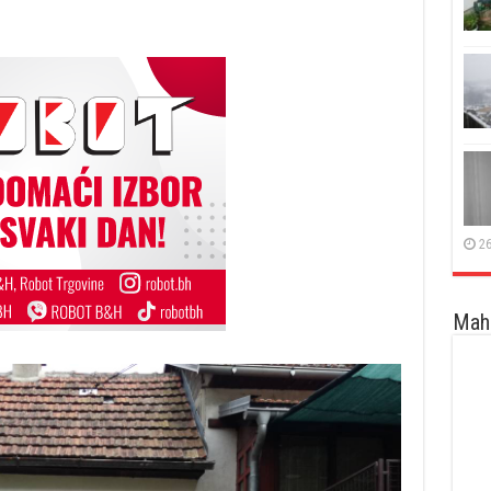
26
Maha