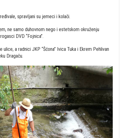
ređivale, spravljani su jemeci i kolači.
pšem, ne samo duhovnom nego i estetskom okruženju
trogasci DVD “Fojnica”.
čke ulice, a radnici JKP “Šćona” Ivica Tuka i Ekrem Pehlivan
jeku Dragaču.