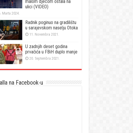
malom djecom ostala na
ulici (VIDEO)
. Marta 2024.
Radnik poginuo na gradilištu
u sarajevskom naselju Otoka
11. Novembra 2021.
U zadnjih deset godina
prvačića u FBiH duplo manje
20. Septembra 2021.
lla na Facebook-u