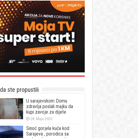
a ste propustili
U sarajevskom Domu
zdravlja poslali majku da
kupi zavoje za dijete
28. Maja 2020.
Sinoć gorjela kuća kod
Sarajeva , porodica sa