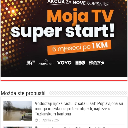
Možda ste propustili
Vodostaji rijeka rastu iz sata u sat: Poplavljena su
mnoga mjesta i ugroženi objekti, najteže u
Tuzlanskom kantonu
3. Aprila 2026.