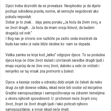
Djeci treba dozvoliti da se pronalaze. Neophodno je da dijete
poštuje određena pravila, norme, ali nemojte negodovati ako
pokažu neposluh.
Dobar je to znak… daju jasnu poruku „Ja hoću da živim svoj, a
ne život drugih… Ja hoću da imam svoju ličnost, da budem
drugačiji od svih.“
I Bog nas je stvorio sve različite pa zašto onda insistirati da
budu kao neko iz naše bliže okoline ko nam se dopada.
Velika zamka se krije kod „lahko“ odgojive djece. To su poslušna
djeca koja će čitav život slušati i izvršavati naredbe drugih ljudi i
imaju osjećaj da ne žive svoj život, duboko u sebi će vrištati i
nerijetko se taj vrisak zna pretvoriti u bolest.
Djeca. a kasnije osobe u odrasloj dobi uvijek će čekati da neko
drugi za njih donese odluku, nikad neće biti osobe od inicijative.
Gradite samopouzdanje i samopoštovanje na zdravim temeljima
u okviru njihovih sposobnosti. U protivnom neće živjeti svoj
život, živjet će život drugih ljudi i tako poticati njihovo
samopouzdanje, a svoje nikad neće imati.