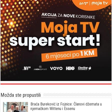
Možda ste propustili
Braća Bureković iz Fojnice: Članovi džemata u
njemačkom Wittenu i Essenu