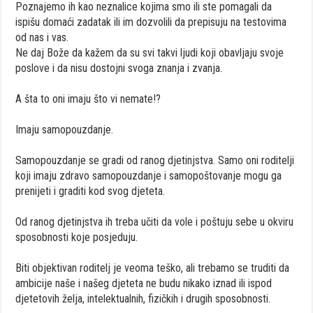
Poznajemo ih kao neznalice kojima smo ili ste pomagali da
ispišu domaći zadatak ili im dozvolili da prepisuju na testovima
od nas i vas.
Ne daj Bože da kažem da su svi takvi ljudi koji obavljaju svoje
poslove i da nisu dostojni svoga znanja i zvanja.
A šta to oni imaju što vi nemate!?
Imaju samopouzdanje.
Samopouzdanje se gradi od ranog djetinjstva. Samo oni roditelji
koji imaju zdravo samopouzdanje i samopoštovanje mogu ga
prenijeti i graditi kod svog djeteta.
Od ranog djetinjstva ih treba učiti da vole i poštuju sebe u okviru
sposobnosti koje posjeduju.
Biti objektivan roditelj je veoma teško, ali trebamo se truditi da
ambicije naše i našeg djeteta ne budu nikako iznad ili ispod
djetetovih želja, intelektualnih, fizičkih i drugih sposobnosti.