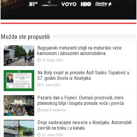
Možda ste propustili
Bugojanski maturanti stigli na matursko veče
kamionom i luksuznim automobilima
16. Maja 2025.
Na Bolji svijet je preselio Asif-Sasko Topalović u
57. godini života iz Kiseljaka
6. Juna 2021.
Pazarni dan u Fojnici: Domaći proizvodi, miris
planinskog bilja i bogata ponuda voća i povrća
prije 4 sedmice
Dvije saobraćajne nesreće u Kiseljaku: Automobili
završili na boku i u kanalu
22. Juna 2024.