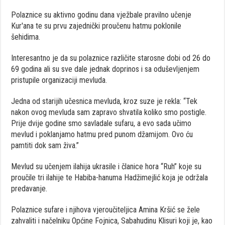
Polaznice su aktivno godinu dana vježbale pravilno učenje
Kur'ana te su prvu zajednički proučenu hatmu poklonile
šehidima.
Interesantno je da su polaznice različite starosne dobi od 26 do
69 godina ali su sve dale jednak doprinos i sa oduševljenjem
pristupile organizaciji mevluda.
Jedna od starijih učesnica mevluda, kroz suze je rekla: “Tek
nakon ovog mevluda sam zapravo shvatila koliko smo postigle.
Prije dvije godine smo savladale sufaru, a evo sada učimo
mevlud i poklanjamo hatmu pred punom džamijom. Ovo ću
pamtiti dok sam živa.”
Mevlud su učenjem ilahija ukrasile i članice hora “Ruh” koje su
proučile tri ilahije te Habiba-hanuma Hadžimejlić koja je održala
predavanje.
Polaznice sufare i njihova vjeroučiteljica Amina Kršić se žele
zahvaliti i načelniku Općine Fojnica, Sabahudinu Klisuri koji je, kao