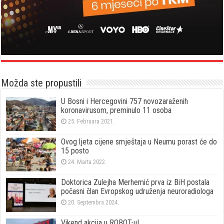
Možda ste propustili
U Bosni i Hercegovini 757 novozaraženih
koronavirusom, preminulo 11 osoba
25. Februara 2021.
Ovog ljeta cijene smještaja u Neumu porast će do
15 posto
24. Marta 2022.
Doktorica Zulejha Merhemić prva iz BiH postala
počasni član Evropskog udruženja neuroradiologa
20. Septembra 2024.
Vikend akcija u ROBOT-u!