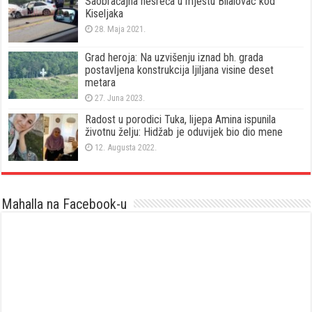
Saobraćajna nesreća u mjestu Bilalovac kod
Kiseljaka
28. Maja 2021.
Grad heroja: Na uzvišenju iznad bh. grada
postavljena konstrukcija ljiljana visine deset
metara
27. Juna 2023.
Radost u porodici Tuka, lijepa Amina ispunila
životnu želju: Hidžab je oduvijek bio dio mene
12. Augusta 2022.
Mahalla na Facebook-u