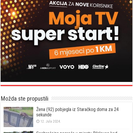
Možda ste propustili
Žena (92) pobjegla iz Staračkog doma za 24
sekunde
12. Jula 2024.