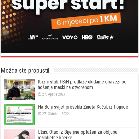
Možda ste propustili
Krizni štab FBiH predlaže ukidanje obaveznog
nošenja maski na otvorenom
27. Aprila 2021.
Na Bolji svijet preselila Zineta Kučuk iz Fojnice
27. Oktobra 2022.
Užas: Otac iz Bijeljine optužen za obljubu
maloljetne kćerke