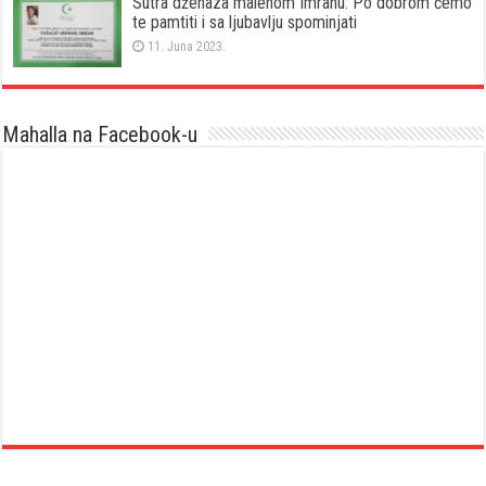
Sutra dženaza malenom Imranu: Po dobrom ćemo
te pamtiti i sa ljubavlju spominjati
11. Juna 2023.
Mahalla na Facebook-u