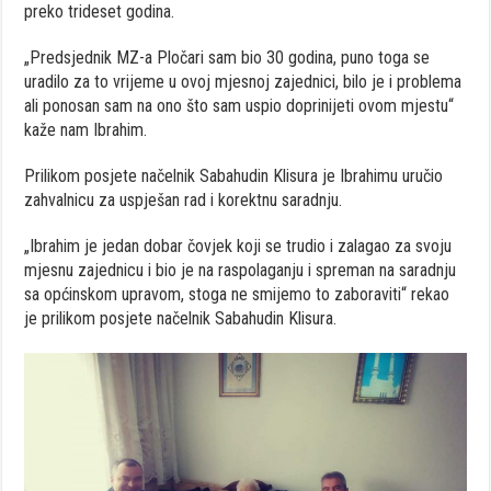
preko trideset godina.
„Predsjednik MZ-a Pločari sam bio 30 godina, puno toga se
uradilo za to vrijeme u ovoj mjesnoj zajednici, bilo je i problema
ali ponosan sam na ono što sam uspio doprinijeti ovom mjestu“
kaže nam Ibrahim.
Prilikom posjete načelnik Sabahudin Klisura je Ibrahimu uručio
zahvalnicu za uspješan rad i korektnu saradnju.
„Ibrahim je jedan dobar čovjek koji se trudio i zalagao za svoju
mjesnu zajednicu i bio je na raspolaganju i spreman na saradnju
sa općinskom upravom, stoga ne smijemo to zaboraviti“ rekao
je prilikom posjete načelnik Sabahudin Klisura.