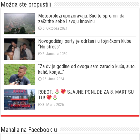
Možda ste propustili
Meteorolozi upozoravaju: Budite spremni da
zaštitite sebe i svoju imovinu
6. Oktobra 2021.
Novogodišnji party je održan i u fojničkom klubu
“No stress”
2. Januara 2020.
“Za dvije godine od ovoga sam zaradio kuću, auto,
kafić, konje…”
25. Juna 2024.
ROBOT:
SJAJNE PONUDE ZA 8. MART SU
TU!
3. Marta 2026.
Mahalla na Facebook-u