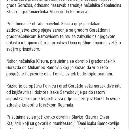
grada Goražda, odnosno nastavak saradnje načelnika Sabahudina
Klisure i gradonačelnika Muhameda Ramovića.
Prisutnima se obratio načelnik Klisura gdje je istakao
zadovoljstvo zbog sjajne saradnje sa gradom Goraždom i
gradonačelnikom Ramovićem te mu se zahvalio na njegovom
dolasku u Fojnicu i što je proslavu Dana opštine Fojnica uveličao
svojim prisustvom.
Nakon načelnika Klisure, prisutnima se obratio i gradonačelnik
Goražda dr. Muhamed Ramović koji je kazao da vrlo rado
posjećuje Fojnicu te da u Fojnici uvijek bude toplo primljen.
Kazao je da opštinu Fojnicu i grad Goražde vežu neraskidive niti,
od književnika i doktora Isaka Samokovlije pa do ratom
uspostavljenih prijateljskih veza gdje su heroji iz Goražda svoje
zdravlje krijepili u fojničkom Reumalu.
Prisutnima su se još kratko obratili i Slavko Klisura i Enver
Krajišnik koji su govorili o manifestaciji “Dani Isaka Samokovlije