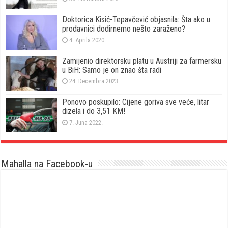
Doktorica Kisić-Tepavčević objasnila: Šta ako u
prodavnici dodirnemo nešto zaraženo?
4. Aprila 2020.
Zamijenio direktorsku platu u Austriji za farmersku
u BiH: Samo je on znao šta radi
24. Decembra 2023.
Ponovo poskupilo: Cijene goriva sve veće, litar
dizela i do 3,51 KM!
7. Juna 2022.
Mahalla na Facebook-u