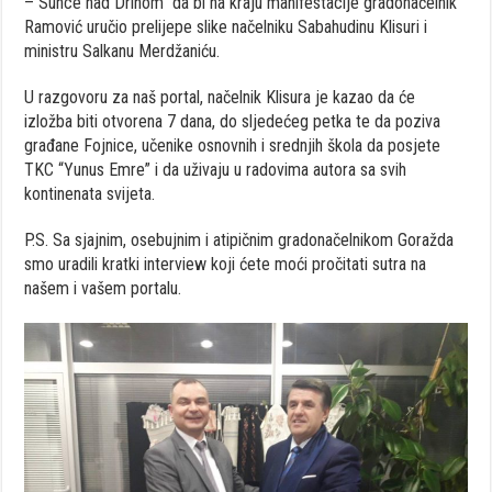
– Sunce nad Drinom” da bi na kraju manifestacije gradonačelnik
Ramović uručio prelijepe slike načelniku Sabahudinu Klisuri i
ministru Salkanu Merdžaniću.
U razgovoru za naš portal, načelnik Klisura je kazao da će
izložba biti otvorena 7 dana, do sljedećeg petka te da poziva
građane Fojnice, učenike osnovnih i srednjih škola da posjete
TKC “Yunus Emre” i da uživaju u radovima autora sa svih
kontinenata svijeta.
P.S. Sa sjajnim, osebujnim i atipičnim gradonačelnikom Goražda
smo uradili kratki interview koji ćete moći pročitati sutra na
našem i vašem portalu.