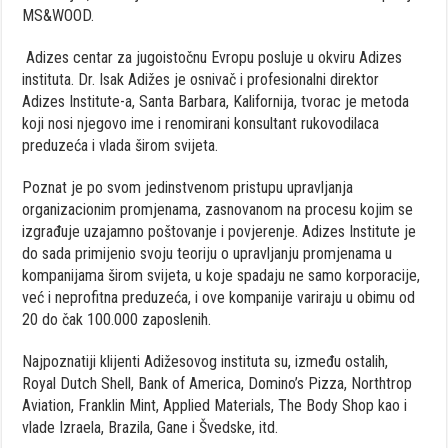
MS&WOOD.
Adizes centar za jugoistočnu Evropu posluje u okviru Adizes
instituta. Dr. Isak Adižes je osnivač i profesionalni direktor
Adizes Institute-a, Santa Barbara, Kalifornija, tvorac je metoda
koji nosi njegovo ime i renomirani konsultant rukovodilaca
preduzeća i vlada širom svijeta.
Poznat je po svom jedinstvenom pristupu upravljanja
organizacionim promjenama, zasnovanom na procesu kojim se
izgrađuje uzajamno poštovanje i povjerenje. Adizes Institute je
do sada primijenio svoju teoriju o upravljanju promjenama u
kompanijama širom svijeta, u koje spadaju ne samo korporacije,
već i neprofitna preduzeća, i ove kompanije variraju u obimu od
20 do čak 100.000 zaposlenih.
Najpoznatiji klijenti Adižesovog instituta su, između ostalih,
Royal Dutch Shell, Bank of America, Domino’s Pizza, Northtrop
Aviation, Franklin Mint, Applied Materials, The Body Shop kao i
vlade Izraela, Brazila, Gane i Švedske, itd.