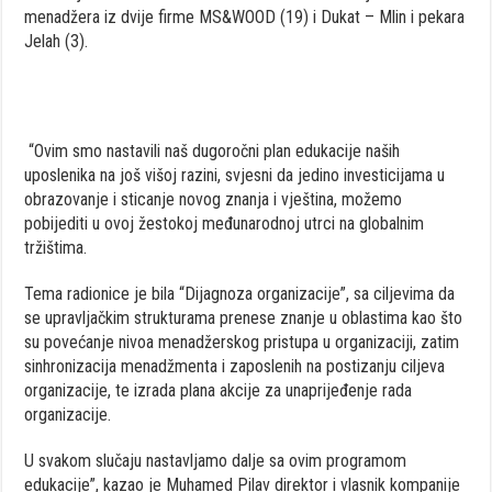
menadžera iz dvije firme MS&WOOD (19) i Dukat – Mlin i pekara
Jelah (3).
“Ovim smo nastavili naš dugoročni plan edukacije naših
uposlenika na još višoj razini, svjesni da jedino investicijama u
obrazovanje i sticanje novog znanja i vještina, možemo
pobijediti u ovoj žestokoj međunarodnoj utrci na globalnim
tržištima.
Tema radionice je bila “Dijagnoza organizacije”, sa ciljevima da
se upravljačkim strukturama prenese znanje u oblastima kao što
su povećanje nivoa menadžerskog pristupa u organizaciji, zatim
sinhronizacija menadžmenta i zaposlenih na postizanju ciljeva
organizacije, te izrada plana akcije za unaprijeđenje rada
organizacije.
U svakom slučaju nastavljamo dalje sa ovim programom
edukacije”, kazao je Muhamed Pilav direktor i vlasnik kompanije