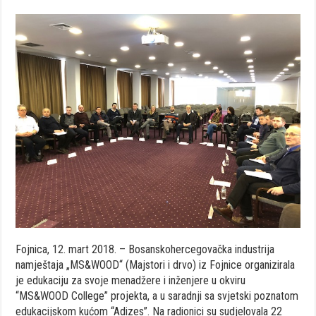
Fojnica, 12. mart 2018. – Bosanskohercegovačka industrija
namještaja „MS&WOOD“ (Majstori i drvo) iz Fojnice organizirala
je edukaciju za svoje menadžere i inženjere u okviru
“MS&WOOD College” projekta, a u saradnji sa svjetski poznatom
edukacijskom kućom “Adizes”. Na radionici su sudjelovala 22