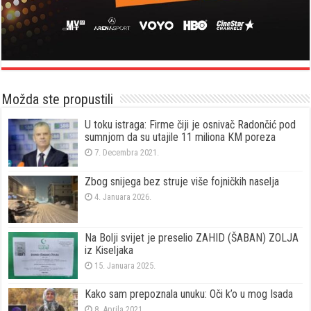
Možda ste propustili
U toku istraga: Firme čiji je osnivač Radončić pod
sumnjom da su utajile 11 miliona KM poreza
7. Decembra 2021.
Zbog snijega bez struje više fojničkih naselja
4. Januara 2026.
Na Bolji svijet je preselio ZAHID (ŠABAN) ZOLJA
iz Kiseljaka
15. Januara 2025.
Kako sam prepoznala unuku: Oči k’o u mog Isada
8. Aprila 2021.