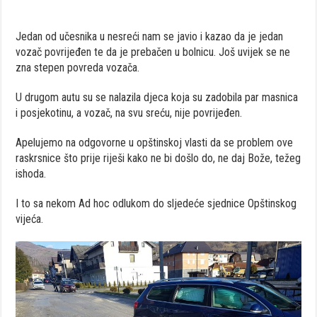
Jedan od učesnika u nesreći nam se javio i kazao da je jedan
vozač povrijeđen te da je prebačen u bolnicu. Još uvijek se ne
zna stepen povreda vozača.
U drugom autu su se nalazila djeca koja su zadobila par masnica
i posjekotinu, a vozač, na svu sreću, nije povrijeđen.
Apelujemo na odgovorne u opštinskoj vlasti da se problem ove
raskrsnice što prije riješi kako ne bi došlo do, ne daj Bože, težeg
ishoda.
I to sa nekom Ad hoc odlukom do sljedeće sjednice Opštinskog
vijeća.