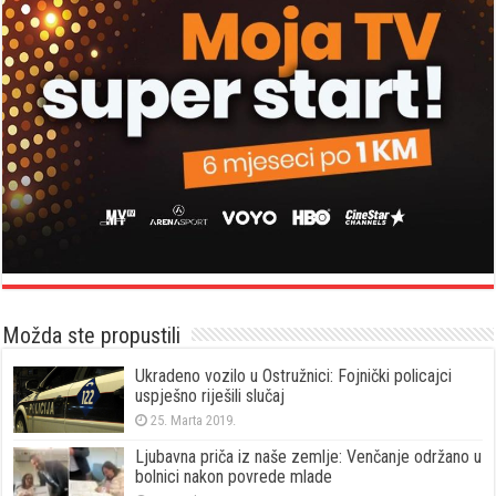
Možda ste propustili
Ukradeno vozilo u Ostružnici: Fojnički policajci
uspješno riješili slučaj
25. Marta 2019.
Ljubavna priča iz naše zemlje: Venčanje održano u
bolnici nakon povrede mlade