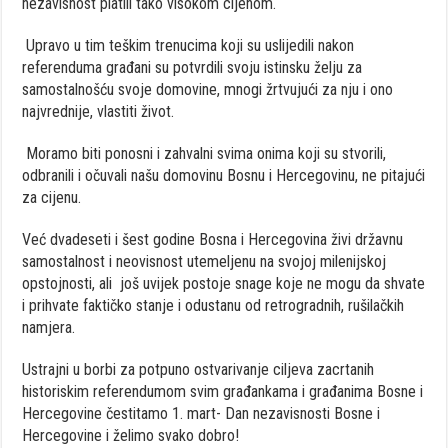
nezavisnost platili tako visokom cijenom.
Upravo u tim teškim trenucima koji su uslijedili nakon
referenduma građani su potvrdili svoju istinsku želju za
samostalnošću svoje domovine, mnogi žrtvujući za nju i ono
najvrednije, vlastiti život.
Moramo biti ponosni i zahvalni svima onima koji su stvorili,
odbranili i očuvali našu domovinu Bosnu i Hercegovinu, ne pitajući
za cijenu.
Već dvadeseti i šest godine Bosna i Hercegovina živi državnu
samostalnost i neovisnost utemeljenu na svojoj milenijskoj
opstojnosti, ali još uvijek postoje snage koje ne mogu da shvate
i prihvate faktičko stanje i odustanu od retrogradnih, rušilačkih
namjera.
Ustrajni u borbi za potpuno ostvarivanje ciljeva zacrtanih
historiskim referendumom svim građankama i građanima Bosne i
Hercegovine čestitamo 1. mart- Dan nezavisnosti Bosne i
Hercegovine i želimo svako dobro!