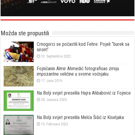
Možda ste propustili
Crnogorci se počastili kod Fehre: Pojeli “burek sa
sirom”
23. Septembra 2022.
Fojničanin Almir Ahmedić fotografisao zmiju
impozantne veličine u svome voćnjaku
17. Juna 2019.
Na Bolji svijet preselila Hajra Ahbabović iz Fojnice
28. Januara 2020.
Na Bolji svijet preselila Melća Šišić iz Kiseljaka
15. Februara 2022.