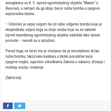
nesuglasica sa K. S. ispred ugostiteljskog objekta “Manes” u
Busovači, u namjeri da ga ubije, bacio ručnu bombu u njegovu
neposrednu blizinu.
– Oštećeni je uspio nogom da od sebe odgurne bombu koja je
eksplodirala, usljed čega su dvije osobe koje su se nalazile
ispred navedenog ugostiteljskog objekta zadobila lake tjesne
povrede – navodi se u optužnici.
Pored toga, na teret mu je stavljeno da je neovlašteno držao
ručnu bombu, takozvanu kašikaru u blizini porodične kuće
njegove majke, suprotno odredbama Zakona o nabavci, držanju i
nošenju oružja i municije.
(faktor.ba)