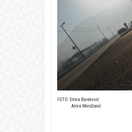
FOTO: Emira Bureković
Amra Merdžanić