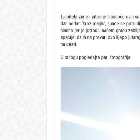
Ljubitelji zime i jutarnje hladnoće ovih su
dan hodati ‘kroz maglu’, sunce se potrudilo
hladno jer je jutros u našem gradu zabi
apeluje, da ih ne prevari ovo lijepo juta
na cesti.
U prilogu pogledajte par fotografija: