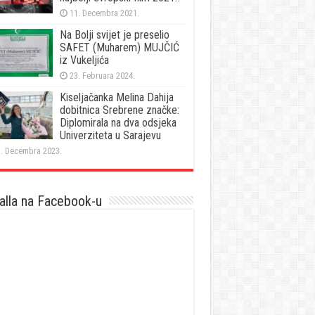
11. Decembra 2021.
Na Bolji svijet je preselio
SAFET (Muharem) MUJČIĆ
iz Vukeljića
23. Februara 2024.
Kiseljačanka Melina Dahija
dobitnica Srebrene značke:
Diplomirala na dva odsjeka
Univerziteta u Sarajevu
. Decembra 2023.
lla na Facebook-u