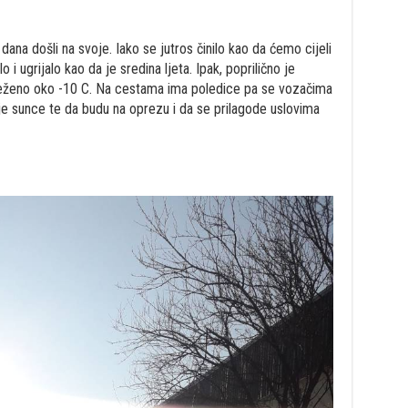
 dana došli na svoje. Iako se jutros činilo kao da ćemo cijeli
 i ugrijalo kao da je sredina ljeta. Ipak, poprilično je
lježeno oko -10 C. Na cestama ima poledice pa se vozačima
rnje sunce te da budu na oprezu i da se prilagode uslovima