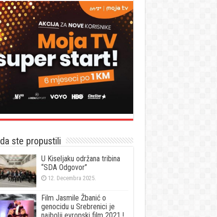
a ste propustili
U Kiseljaku održana tribina
“SDA Odgovor”
12. Decembra 2025.
Film Jasmile Žbanić o
genocidu u Srebrenici je
najbolji evropski film 2021.!