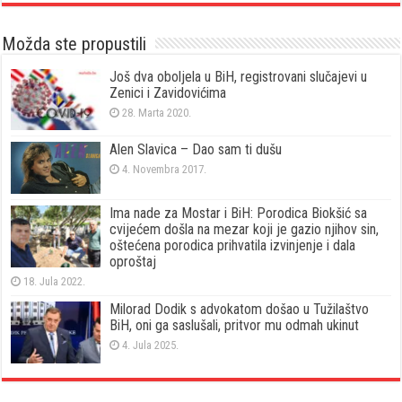
Možda ste propustili
Još dva oboljela u BiH, registrovani slučajevi u
Zenici i Zavidovićima
28. Marta 2020.
Alen Slavica – Dao sam ti dušu
4. Novembra 2017.
Ima nade za Mostar i BiH: Porodica Biokšić sa
cvijećem došla na mezar koji je gazio njihov sin,
oštećena porodica prihvatila izvinjenje i dala
oproštaj
18. Jula 2022.
Milorad Dodik s advokatom došao u Tužilaštvo
BiH, oni ga saslušali, pritvor mu odmah ukinut
4. Jula 2025.