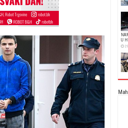
NAM
U H
29
Maha