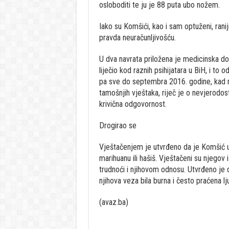
osloboditi te ju je 88 puta ubo nožem.
Iako su Komšići, kao i sam optuženi, ranij
pravda neuračunljivošću.
U dva navrata priložena je medicinska do
liječio kod raznih psihijatara u BiH, i to
pa sve do septembra 2016. godine, kad m
tamošnjih vještaka, riječ je o nevjerodos
krivična odgovornost.
Drogirao se
Vještačenjem je utvrđeno da je Komšić u 
marihuanu ili hašiš. Vještačeni su njegov 
trudnoći i njihovom odnosu. Utvrđeno je da
njihova veza bila burna i često praćena 
(avaz.ba)