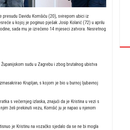
 je presudu Davidu Komšiću (20), svirepom ubici iz
sreće u kojoj je poginuo pješak Josip Kolarić (72) u aprilu
odine, sada mu je izrečeno 14 mjeseci zatvora. Nesretnog
u Županijskom sudu u Zagrebu i zbog brutalnog ubistva
zmasakrirao Krupljan, s kojom je bio u burnoj ljubavnoj
tka s večernjeg izlaska, znajući da je Kristina u vezi s
njim želi prekinuti vezu, Komšić ju je napao u njenom
isnuo je Kristinu na vozačko sjedalo da se ne bi mogla