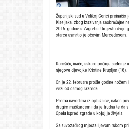
Županijski sud u Velikoj Gorici preinačio
Kiseljaka, zbog izazivanja saobraćajne ne
2016. godine u Zagrebu. Umjesto dvije g
starca usmrtio je očevim Mercedesom.
Komšiću, inače, uskoro počinje suđenje 
njegove djevojke Kristine Krupljan (18).
On je 22. februara prošle godine nožem i
vezi od osmog razreda.
Prema navodima iz optužnice, nakon povra
drugim muškarcem i da je trudna te da s 
Opelu ispred zgrade u kojoj je živjela.
Sa suvozačkog mjesta lijevom rukom prit