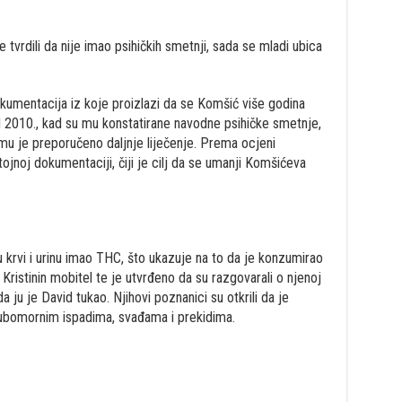
e tvrdili da nije imao psihičkih smetnji, sada se mladi ubica
kumentacija iz koje proizlazi da se Komšić više godina
 od 2010., kad su mu konstatirane navodne psihičke smetnje,
u je preporučeno daljnje liječenje. Prema ocjeni
tojnoj dokumentaciji, čiji je cilj da se umanji Komšićeva
krvi i urinu imao THC, što ukazuje na to da je konzumirao
i Kristinin mobitel te je utvrđeno da su razgovarali o njenoj
 ju je David tukao. Njihovi poznanici su otkrili da je
ljubomornim ispadima, svađama i prekidima.