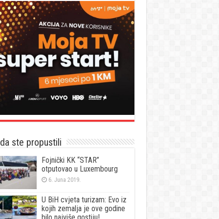
a ste propustili
Fojnički KK “STAR”
otputovao u Luxembourg
6. Juna 2019.
U BiH cvjeta turizam: Evo iz
kojih zemalja je ove godine
bilo najviše gostiju!