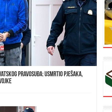
hrvatskog pravosuđa: Usmrtio pješaka,
vojke