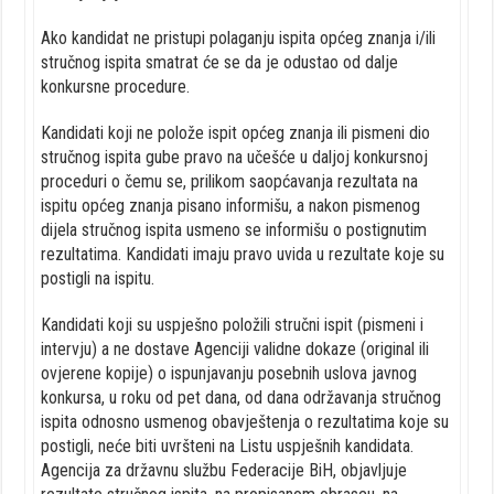
Ako kandidat ne pristupi polaganju ispita općeg znanja i/ili
stručnog ispita smatrat će se da je odustao od dalje
konkursne procedure.
Kandidati koji ne polože ispit općeg znanja ili pismeni dio
stručnog ispita gube pravo na učešće u daljoj konkursnoj
proceduri o čemu se, prilikom saopćavanja rezultata na
ispitu općeg znanja pisano informišu, a nakon pismenog
dijela stručnog ispita usmeno se informišu o postignutim
rezultatima. Kandidati imaju pravo uvida u rezultate koje su
postigli na ispitu.
Kandidati koji su uspješno položili stručni ispit (pismeni i
intervju) a ne dostave Agenciji validne dokaze (original ili
ovjerene kopije) o ispunjavanju posebnih uslova javnog
konkursa, u roku od pet dana, od dana održavanja stručnog
ispita odnosno usmenog obavještenja o rezultatima koje su
postigli, neće biti uvršteni na Listu uspješnih kandidata.
Agencija za državnu službu Federacije BiH, objavljuje