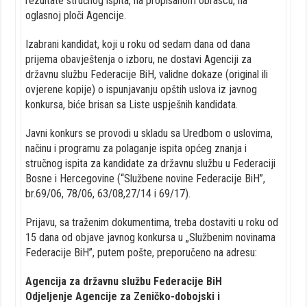
rezultate stručnog ispita, na propisanom obrascu, na
oglasnoj ploči Agencije.
Izabrani kandidat, koji u roku od sedam dana od dana
prijema obavještenja o izboru, ne dostavi Agenciji za
državnu službu Federacije BiH, validne dokaze (original ili
ovjerene kopije) o ispunjavanju opštih uslova iz javnog
konkursa, biće brisan sa Liste uspješnih kandidata.
Javni konkurs se provodi u skladu sa Uredbom o uslovima,
načinu i programu za polaganje ispita općeg znanja i
stručnog ispita za kandidate za državnu službu u Federaciji
Bosne i Hercegovine (“Službene novine Federacije BiH”,
br.69/06, 78/06, 63/08,27/14 i 69/17).
Prijavu, sa traženim dokumentima, treba dostaviti u roku od
15 dana od objave javnog konkursa u „Službenim novinama
Federacije BiH”, putem pošte, preporučeno na adresu:
Agencija za državnu službu Federacije BiH
Odjeljenje Agencije za Zeničko-dobojski i