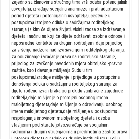
zajedno sa članovima stručnog tima vrši odabir potencijalnih
usvojitelja, izrađuje socijalnu anamnezu i prati adaptacioni
period djeteta i potencijalnih usvojitelja;učestvuje u
postupcima izmjene odluka o sadržajima roditeljskog
staranja (s kim će dijete živjeti, visini iznosa za izdržavanje
djeteta i načinu na koji će dijete održavati osobne odnose i
neposredne kontakte sa drugim roditeljem. daje prijedlog
za vršenje nadzora nad izvršavanjem roditeljskog staranja,
za oduzimanje i vraćanje prava na roditeljsko staranje,
prijedlog za izvršenje navedenih mjera obiteljsko -pravne
zaštite, kao i davanje mišljenja Sudu u tim
postupcima,Izrađuje mišljenje i prijedloge u postupcima
donošenja odluka o sadržajima roditeljskog staranja za
dijete rođeno izvan braka po prekidu vanbračne zajednice
roditelja,daje mišljenje o promjeni osobnog imena
maloljetnog djeteta,daje mišljenje o određivanju osobnog
imena maloljetnog djeteta,daje mišljenje u postupcima
raspolaganja imovinom maloljetnog djeteta i osoba
stavljenim pod starateljstvo,surađuje sa socijalnim
radnicima i drugim stručnjacima u predmetima zaštite prava
i interesa djeteta,surađuje sa drugim institucijama u cilju