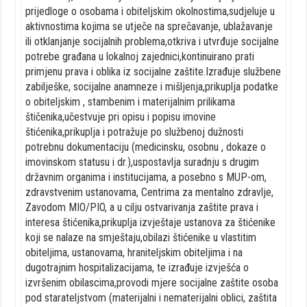
prijedloge o osobama i obiteljskim okolnostima,sudjeluje u
aktivnostima kojima se utječe na sprečavanje, ublažavanje
ili otklanjanje socijalnih problema,otkriva i utvrđuje socijalne
potrebe građana u lokalnoj zajednici,kontinuirano prati
primjenu prava i oblika iz socijalne zaštite.Izrađuje službene
zabilješke, socijalne anamneze i mišljenja,prikuplja podatke
o obiteljskim , stambenim i materijalnim prilikama
štičenika,učestvuje pri opisu i popisu imovine
štićenika,prikuplja i potražuje po službenoj dužnosti
potrebnu dokumentaciju (medicinsku, osobnu , dokaze o
imovinskom statusu i dr.),uspostavlja suradnju s drugim
državnim organima i institucijama, a posebno s MUP-om,
zdravstvenim ustanovama, Centrima za mentalno zdravlje,
Zavodom MIO/PIO, a u cilju ostvarivanja zaštite prava i
interesa štićenika,prikuplja izvještaje ustanova za štićenike
koji se nalaze na smještaju,obilazi štićenike u vlastitim
obiteljima, ustanovama, hraniteljskim obiteljima i na
dugotrajnim hospitalizacijama, te izrađuje izvješća o
izvršenim obilascima,provodi mjere socijalne zaštite osoba
pod starateljstvom (materijalni i nematerijalni oblici, zaštita