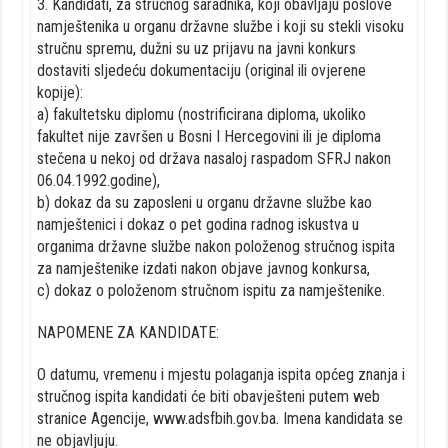
3. Kandidati, za stručnog saradnika, koji obavljaju poslove
namještenika u organu državne službe i koji su stekli visoku
stručnu spremu, dužni su uz prijavu na javni konkurs
dostaviti sljedeću dokumentaciju (original ili ovjerene
kopije):
a) fakultetsku diplomu (nostrificirana diploma, ukoliko
fakultet nije završen u Bosni I Hercegovini ili je diploma
stečena u nekoj od država nasaloj raspadom SFRJ nakon
06.04.1992.godine),
b) dokaz da su zaposleni u organu državne službe kao
namještenici i dokaz o pet godina radnog iskustva u
organima državne službe nakon položenog stručnog ispita
za namještenike izdati nakon objave javnog konkursa,
c) dokaz o položenom stručnom ispitu za namještenike.
NAPOMENE ZA KANDIDATE:
O datumu, vremenu i mjestu polaganja ispita općeg znanja i
stručnog ispita kandidati će biti obavješteni putem web
stranice Agencije, www.adsfbih.gov.ba. Imena kandidata se
ne objavljuju.