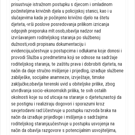
prisustvuje istražnom postupku s djecom i omladinom
počiniteljima krivičnih djela u policijskoj stanici, kao i u
slučajevima kada je počinjeno krivično djelo na štetu
djeteta,-vrši poslove posredovanja prilikom izricanja
odgojnih preporuka mlt.osob,obavlja nadzor nad
izvršavanjem roditeljskog staranja po službenoj
dužnosti,vodi propisanu dokumentaciju i
evidenciju,učestvuje u postupcima i odlukama koje donosi i
provodi Služba u predmetima koji se odnose na sadržaje
roditeljskog staranja, te zaštitu prava i dobrobiti djeteta, na
način da daje stručno mišljenje i prijedlog, izrađuje službene
zabilješke, socijalne anamneze, izvještaje, timske
zaključke;obavlja terenski uvid u obiteljske prilike, zbog
utvrđivanja socio-ekonomskih prilika, te svih ostalih
okolnosti koje su od uticaja na staranje o djetetu;nastoji da
se postignu i realiziraju dogovori i sporazumi kroz
savjetodavni rad:Učestvuje u postupku razvoda braka na
način da izrađuje prijedloge i mišljenja o sadržajima
roditeljskog staranja;učestvuje u postupku usvojenja na
način da obavlja razgovore s potencijalnim usvojiteljima,