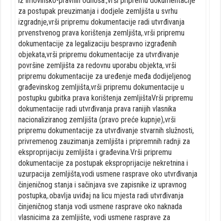
iz imovinsko-pravnih odnosa.,vrši pripremu dokumentacije
za postupak preuzimanja i dodjele zemljišta u svrhu
izgradnje,vrši pripremu dokumentacije radi utvrđivanja
prvenstvenog prava korištenja zemljišta,.vrši pripremu
dokumentacije za legalizaciju bespravno izgrađenih
objekata,vrši pripremu dokumentacije za utvrđivanje
površine zemljišta za redovnu uporabu objekta,.vrši
pripremu dokumentacije za uređenje međa dodijeljenog
građevinskog zemljišta,vrši pripremu dokumentacije u
postupku gubitka prava korištenja zemljištaVrši pripremu
dokumentacije radi utvrđivanja prava ranijih vlasnika
nacionaliziranog zemljišta (pravo preće kupnje),vrši
pripremu dokumentacije za utvrđivanje stvarnih služnosti,
privremenog zauzimanja zemljišta i pripremnih radnji za
eksproprijaciju zemljišta i građevina.Vrši pripremu
dokumentacije za postupak eksproprijacije nekretnina i
uzurpacija zemljišta,vodi usmene rasprave oko utvrđivanja
činjeničnog stanja i sačinjava sve zapisnike iz upravnog
postupka,.obavlja uviđaj na licu mjesta radi utvrđivanja
činjeničnog stanja vodi usmene rasprave oko naknada
vlasnicima za zemljište, vodi usmene rasprave za