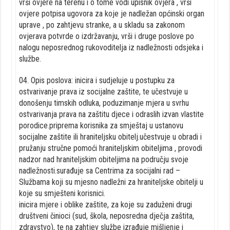
vrši ovjere na terenu i o tome vodi upisnik ovjera , vrši
ovjere potpisa ugovora za koje je nadležan općinski organ
uprave , po zahtjevu stranke, a u skladu sa zakonom
ovjerava potvrde o izdržavanju, vrši i druge poslove po
nalogu neposrednog rukovoditelja iz nadležnosti odsjeka i
službe.
04. Opis poslova: inicira i sudjeluje u postupku za
ostvarivanje prava iz socijalne zaštite, te učestvuje u
donošenju timskih odluka, poduzimanje mjera u svrhu
ostvarivanja prava na zaštitu djece i odraslih izvan vlastite
porodice.priprema korisnika za smještaj u ustanovu
socijalne zaštite ili hraniteljsku obitelj.učestvuje u obradi i
pružanju stručne pomoći hraniteljskim obiteljima , provodi
nadzor nad hraniteljskim obiteljima na području svoje
nadležnosti.surađuje sa Centrima za socijalni rad –
Službama koji su mjesno nadležni za hraniteljske obitelji u
koje su smješteni korisnici.
inicira mjere i oblike zaštite, za koje su zaduženi drugi
društveni činioci (sud, škola, neposredna dječja zaštita,
zdravstvo), te na zahtjev službe izrađuje mišljenje i