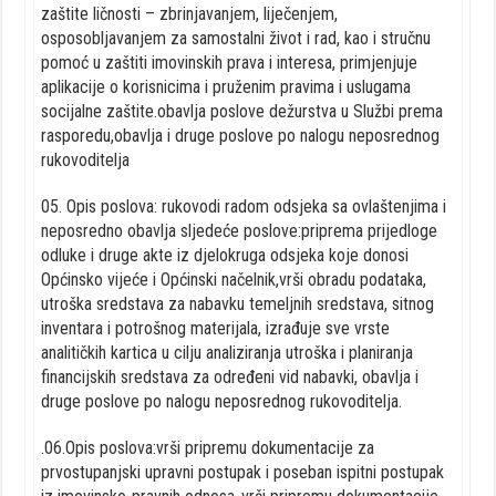
zaštite ličnosti – zbrinjavanjem, liječenjem,
osposobljavanjem za samostalni život i rad, kao i stručnu
pomoć u zaštiti imovinskih prava i interesa, primjenjuje
aplikacije o korisnicima i pruženim pravima i uslugama
socijalne zaštite.obavlja poslove dežurstva u Službi prema
rasporedu,obavlja i druge poslove po nalogu neposrednog
rukovoditelja
05. Opis poslova: rukovodi radom odsjeka sa ovlaštenjima i
neposredno obavlja sljedeće poslove:priprema prijedloge
odluke i druge akte iz djelokruga odsjeka koje donosi
Općinsko vijeće i Općinski načelnik,vrši obradu podataka,
utroška sredstava za nabavku temeljnih sredstava, sitnog
inventara i potrošnog materijala, izrađuje sve vrste
analitičkih kartica u cilju analiziranja utroška i planiranja
financijskih sredstava za određeni vid nabavki, obavlja i
druge poslove po nalogu neposrednog rukovoditelja.
.06.Opis poslova:vrši pripremu dokumentacije za
prvostupanjski upravni postupak i poseban ispitni postupak