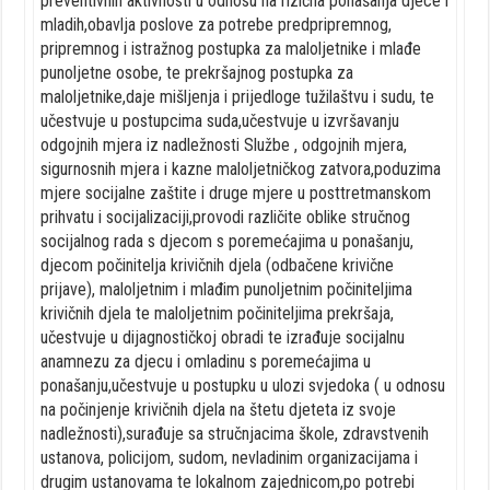
preventivnih aktivnosti u odnosu na rizična ponašanja djece i
mladih,obavlja poslove za potrebe predpripremnog,
pripremnog i istražnog postupka za maloljetnike i mlađe
punoljetne osobe, te prekršajnog postupka za
maloljetnike,daje mišljenja i prijedloge tužilaštvu i sudu, te
učestvuje u postupcima suda,učestvuje u izvršavanju
odgojnih mjera iz nadležnosti Službe , odgojnih mjera,
sigurnosnih mjera i kazne maloljetničkog zatvora,poduzima
mjere socijalne zaštite i druge mjere u posttretmanskom
prihvatu i socijalizaciji,provodi različite oblike stručnog
socijalnog rada s djecom s poremećajima u ponašanju,
djecom počinitelja krivičnih djela (odbačene krivične
prijave), maloljetnim i mlađim punoljetnim počiniteljima
krivičnih djela te maloljetnim počiniteljima prekršaja,
učestvuje u dijagnostičkoj obradi te izrađuje socijalnu
anamnezu za djecu i omladinu s poremećajima u
ponašanju,učestvuje u postupku u ulozi svjedoka ( u odnosu
na počinjenje krivičnih djela na štetu djeteta iz svoje
nadležnosti),surađuje sa stručnjacima škole, zdravstvenih
ustanova, policijom, sudom, nevladinim organizacijama i
drugim ustanovama te lokalnom zajednicom,po potrebi