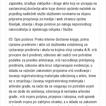
zapisnike, izrađuje zaključke i druge akte koji se usvajaju na
sastancima);dostavlja akte koje donosi općinski načelnik na
prijedlog nadležnih službi službenim novinama na objavu
priprema priopćenja za medije i web stranicu općine
Kiseljak, obavlja i druge poslove po nalogu neposrednog
rukovoditelja iz djelokruga odsjeka i Službe.
03. Opis poslova: Preko interne dostavne knjige, prima
riješene predmete i akte od službenika ovlaštenog za
rješavanje predmeta i akata na kojima stoji oznaka A/A. vrši
provjere da li predmet, odnosno akt sadrži sve potrebne
podatke za pravilno arhiviranje, vrši razvođenje primljenog
predmeta, odnosno akta kroz odgovarajuće evidencije, u
skladu sa važećim zakonskim propisima vrši sređivanje i
čuvanje registratorskog materijala odloženog u arhivi,. brine
se o smještaju i čuvanju registratorskog materijala i
arhivske građe, na način da se osiguraju svi potrebni uvjeti
da ne dođe do uništenja, oštećenja ili nestanka arhivske
građe., vrši ovjeru potpisa, prijepisa i rukopisa, vodi upisnik
izvršenih ovjera po zahtjevu stranke, a u skladu sa zakonom