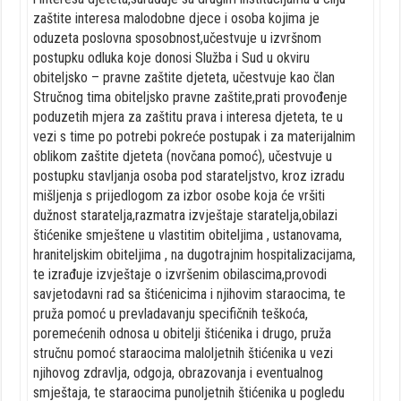
zaštite interesa malodobne djece i osoba kojima je
oduzeta poslovna sposobnost,učestvuje u izvršnom
postupku odluka koje donosi Služba i Sud u okviru
obiteljsko – pravne zaštite djeteta, učestvuje kao član
Stručnog tima obiteljsko pravne zaštite,prati provođenje
poduzetih mjera za zaštitu prava i interesa djeteta, te u
vezi s time po potrebi pokreće postupak i za materijalnim
oblikom zaštite djeteta (novčana pomoć), učestvuje u
postupku stavljanja osoba pod starateljstvo, kroz izradu
mišljenja s prijedlogom za izbor osobe koja će vršiti
dužnost staratelja,razmatra izvještaje staratelja,obilazi
štićenike smještene u vlastitim obiteljima , ustanovama,
hraniteljskim obiteljima , na dugotrajnim hospitalizacijama,
te izrađuje izvještaje o izvršenim obilascima,provodi
savjetodavni rad sa štićenicima i njihovim staraocima, te
pruža pomoć u prevladavanju specifičnih teškoća,
poremećenih odnosa u obitelji štićenika i drugo, pruža
stručnu pomoć staraocima maloljetnih štićenika u vezi
njihovog zdravlja, odgoja, obrazovanja i eventualnog
smještaja, te staraocima punoljetnih štićenika u pogledu