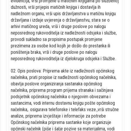
evidencija, vrši promjene u matičnim knjigama po službenoj
dužnosti, vrši prijepis matičnih knjiga i dostavlja ih
nadležnom organu, vrši upis državljanstva u matičnu knjigu
državljana i izdaje uvjerenja o državljanstvu, stara se o
arhivi matičnog ureda, vrši i druge poslove po nalogu
neposrednog rukovoditelja iz nadležnosti odsjeka i službe,
provodi sukladno sa propisima postupak promjene
prezimena za osobe kod kojih je došlo do prestanka ili
poništenja braka, vrši i druge poslove po nalogu
neposrednog rukovoditelja iz djelokruga odsjeka i Službe.
02. Opis poslova: Priprema akte iz nadležnosti općinskog
načelnika, prati propise iz nadležnosti općinskog načelnika,
obavlja poslove organiziranja sastanaka općinskog
načelnika, priprema program prijema stranaka i sačinjava
podsjetnik općinskog načelnika o njegovim obvezama i
sastancima, vodi internu dostavnu knjigu pošte općinskog
načelnika,. osigurava telefonske i telefaks veze.,vrši stručne
analize, priprema izvještaje i informacije za potrebe
Općinskog načelnika priprema sastanke koje organizuje
općinski načelnik (piše i šalje pozive sa materijalima, vodi