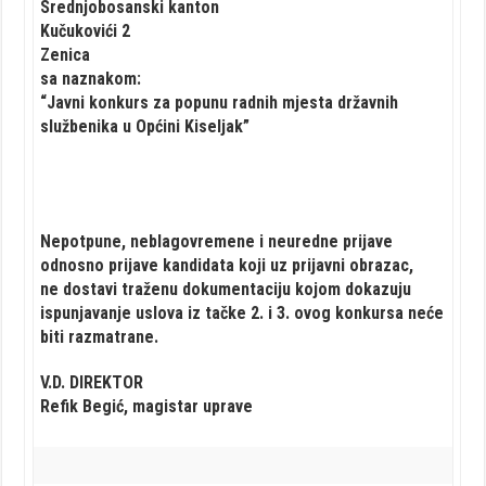
Srednjobosanski kanton
Kučukovići 2
Zenica
sa naznakom:
“Javni konkurs za popunu radnih mjesta državnih
službenika u Općini Kiseljak”
Nepotpune, neblagovremene i neuredne prijave
odnosno prijave kandidata koji uz prijavni obrazac,
ne dostavi traženu dokumentaciju kojom dokazuju
ispunjavanje uslova iz tačke 2. i 3. ovog konkursa neće
biti razmatrane.
V.D. DIREKTOR
Refik Begić, magistar uprave