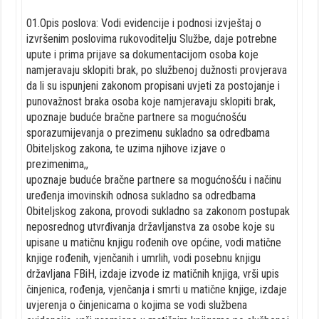
01.Opis poslova: Vodi evidencije i podnosi izvještaj o
izvršenim poslovima rukovoditelju Službe, daje potrebne
upute i prima prijave sa dokumentacijom osoba koje
namjeravaju sklopiti brak, po službenoj dužnosti provjerava
da li su ispunjeni zakonom propisani uvjeti za postojanje i
punovažnost braka osoba koje namjeravaju sklopiti brak,
upoznaje buduće bračne partnere sa mogućnošću
sporazumijevanja o prezimenu sukladno sa odredbama
Obiteljskog zakona, te uzima njihove izjave o
prezimenima,,
upoznaje buduće bračne partnere sa mogućnošću i načinu
uređenja imovinskih odnosa sukladno sa odredbama
Obiteljskog zakona, provodi sukladno sa zakonom postupak
neposrednog utvrđivanja državljanstva za osobe koje su
upisane u matičnu knjigu rođenih ove općine, vodi matične
knjige rođenih, vjenčanih i umrlih, vodi posebnu knjigu
državljana FBiH, izdaje izvode iz matičnih knjiga, vrši upis
činjenica, rođenja, vjenčanja i smrti u matične knjige, izdaje
uvjerenja o činjenicama o kojima se vodi službena