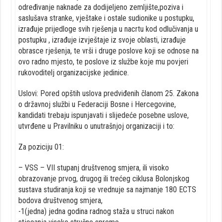
određivanje naknade za dodijeljeno zemljište,poziva i
saslušava stranke, vještake i ostale sudionike u postupku,
izrađuje prijedloge svih rješenja u nacrtu kod odlučivanja u
postupku , izrađuje izvještaje iz svoje oblasti, izrađuje
obrasce rješenja, te vrši i druge poslove koji se odnose na
ovo radno mjesto, te poslove iz službe koje mu povjeri
rukovoditelj organizacijske jedinice.
Uslovi: Pored opštih uslova predviđenih članom 25. Zakona
o državnoj službi u Federaciji Bosne i Hercegovine,
kandidati trebaju ispunjavati i slijedeće posebne uslove,
utvrđene u Pravilniku o unutrašnjoj organizaciji i to:
Za poziciju 01:
– VSS – VII stupanj društvenog smjera, ili visoko
obrazovanje prvog, drugog ili trećeg ciklusa Bolonjskog
sustava studiranja koji se vrednuje sa najmanje 180 ECTS
bodova društvenog smjera,
-1(jedna) jedna godina radnog staža u struci nakon