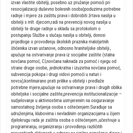
izvan vlastite obitelji, posebno uz pružanje pomoći pri
resocijalizaciji duševno bolesnih osoba)poduzima potrebne
radnje i mjere za zaštitu prava i dobrobiti žrtava nasilja u
obitelji s mlt. djecom,radi na prevenciji novog nasilja u
obitelji te druge radnje u skladu sa protokolom o
postupanju Službe u slučaju nasilja u obitelji, donosi
prijedloge o provođenju školskih praznika maloljetnih
štićenika izvan ustanove, odnosno hraniteljske obitelji.,
upućuje na ostvarivanje prava iz socijalne zaštite (stalna
novčana pomoć, CI,novčana naknada za pomoć i njegu od
strane druge osobe, jednokratna i izuzetna novčana pomoć,
subvencija pokopa i drugi vidovi pomoći u naturi i
novcu),kontinuirano prati prilike u obitelji i predlaže
potrebne mjere,upućuje na ostvarivanje prava i drugih oblika
obiteljske i socijalne zaštite,prevencija institucionalizacije –
sudjelovanje u aktivnostima usmjerenim na osiguravanje
samostalnog življenja osoba s oštećenjem.Surađuje sa
udruženjima, klubovima i nevladinim organizacijama u čijem
djelokrugu rada je zaštita osoba o oštećenjem.,učestvuje u
programiranju, organiziranju i provođenju različitih