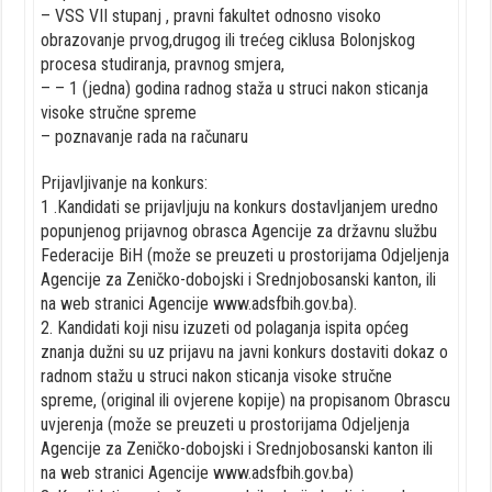
– VSS VII stupanj , pravni fakultet odnosno visoko
obrazovanje prvog,drugog ili trećeg ciklusa Bolonjskog
procesa studiranja, pravnog smjera,
– – 1 (jedna) godina radnog staža u struci nakon sticanja
visoke stručne spreme
– poznavanje rada na računaru
Prijavljivanje na konkurs:
1 .Kandidati se prijavljuju na konkurs dostavljanjem uredno
popunjenog prijavnog obrasca Agencije za državnu službu
Federacije BiH (može se preuzeti u prostorijama Odjeljenja
Agencije za Zeničko-dobojski i Srednjobosanski kanton, ili
na web stranici Agencije www.adsfbih.gov.ba).
2. Kandidati koji nisu izuzeti od polaganja ispita općeg
znanja dužni su uz prijavu na javni konkurs dostaviti dokaz o
radnom stažu u struci nakon sticanja visoke stručne
spreme, (original ili ovjerene kopije) na propisanom Obrascu
uvjerenja (može se preuzeti u prostorijama Odjeljenja
Agencije za Zeničko-dobojski i Srednjobosanski kanton ili
na web stranici Agencije www.adsfbih.gov.ba)