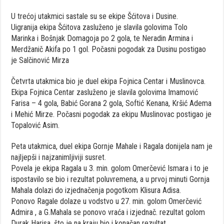
U trećoj utakmici sastale su se ekipe Šćitova i Dusine.
Uigranija ekipa Šćitova zasluženo je slavila golovima Tolo
Marinka i Bošnjak Domagoja po 2 gola, te Neradin Armina i
Merdžanič Akifa po 1 gol. Počasni pogodak za Dusinu postigao
je Salčinović Mirza
Četvrta utakmica bio je duel ekipa Fojnica Centar i Muslinovca.
Ekipa Fojnica Centar zasluženo je slavila golovima Imamović
Farisa – 4 gola, Babić Gorana 2 gola, Softić Kenana, Kršić Adema
i Mehić Mirze. Počasni pogodak za ekipu Muslinovac postigao je
Topalović Asim.
Peta utakmica, duel ekipa Gornje Mahale i Ragala donijela nam je
najljepši i najzanimljiviji susret.
Povela je ekipa Ragala u 3. min. golom Omerčević Ismara i to je
ispostavilo se bio i rezultat poluvremena, a u prvoj minuti Gornja
Mahala dolazi do izjednačenja pogotkom Klisura Adisa.
Ponovo Ragale dolaze u vodstvo u 27. min. golom Omerčević
Admira , a G.Mahala se ponovo vraća i izjednač. rezultat golom
Durak Harisa, što je na kraju bio i konačan rezultat.