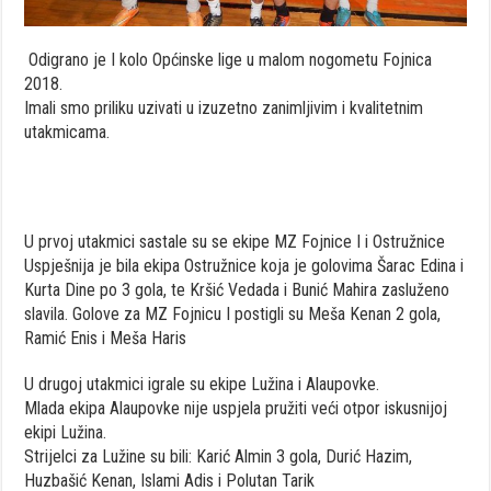
Odigrano je I kolo Općinske lige u malom nogometu Fojnica
2018.
Imali smo priliku uzivati u izuzetno zanimljivim i kvalitetnim
utakmicama.
U prvoj utakmici sastale su se ekipe MZ Fojnice I i Ostružnice
Uspješnija je bila ekipa Ostružnice koja je golovima Šarac Edina i
Kurta Dine po 3 gola, te Kršić Vedada i Bunić Mahira zasluženo
slavila. Golove za MZ Fojnicu I postigli su Meša Kenan 2 gola,
Ramić Enis i Meša Haris
U drugoj utakmici igrale su ekipe Lužina i Alaupovke.
Mlada ekipa Alaupovke nije uspjela pružiti veći otpor iskusnijoj
ekipi Lužina.
Strijelci za Lužine su bili: Karić Almin 3 gola, Durić Hazim,
Huzbašić Kenan, Islami Adis i Polutan Tarik