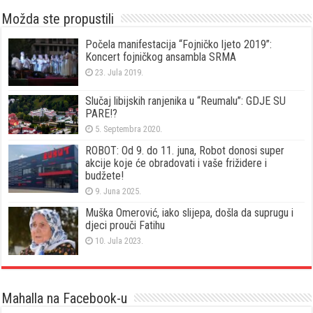
Možda ste propustili
Počela manifestacija “Fojničko ljeto 2019”:
Koncert fojničkog ansambla SRMA
23. Jula 2019.
Slučaj libijskih ranjenika u “Reumalu”: GDJE SU
PARE!?
5. Septembra 2020.
ROBOT: Od 9. do 11. juna, Robot donosi super
akcije koje će obradovati i vaše frižidere i
budžete!
9. Juna 2025.
Muška Omerović, iako slijepa, došla da suprugu i
djeci prouči Fatihu
10. Jula 2023.
Mahalla na Facebook-u