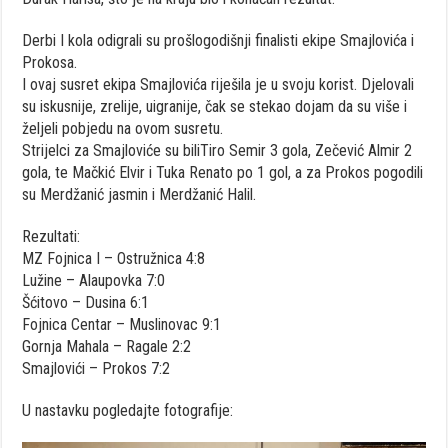
Derbi I kola odigrali su prošlogodišnji finalisti ekipe Smajlovića i
Prokosa.
I ovaj susret ekipa Smajlovića riješila je u svoju korist. Djelovali
su iskusnije, zrelije, uigranije, čak se stekao dojam da su više i
željeli pobjedu na ovom susretu.
Strijelci za Smajloviće su biliTiro Semir 3 gola, Zečević Almir 2
gola, te Mačkić Elvir i Tuka Renato po 1 gol, a za Prokos pogodili
su Merdžanić jasmin i Merdžanić Halil.
Rezultati:
MZ Fojnica I – Ostružnica 4:8
Lužine – Alaupovka 7:0
Šćitovo – Dusina 6:1
Fojnica Centar – Muslinovac 9:1
Gornja Mahala – Ragale 2:2
Smajlovići – Prokos 7:2
U nastavku pogledajte fotografije: