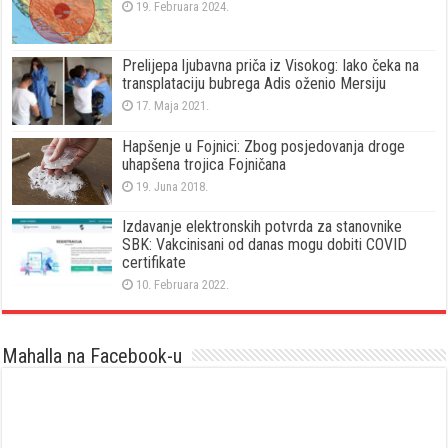
19. Februara 2024.
Prelijepa ljubavna priča iz Visokog: Iako čeka na
transplataciju bubrega Adis oženio Mersiju
17. Maja 2021.
Hapšenje u Fojnici: Zbog posjedovanja droge
uhapšena trojica Fojničana
19. Juna 2018.
Izdavanje elektronskih potvrda za stanovnike
SBK: Vakcinisani od danas mogu dobiti COVID
certifikate
10. Februara 2022.
Mahalla na Facebook-u