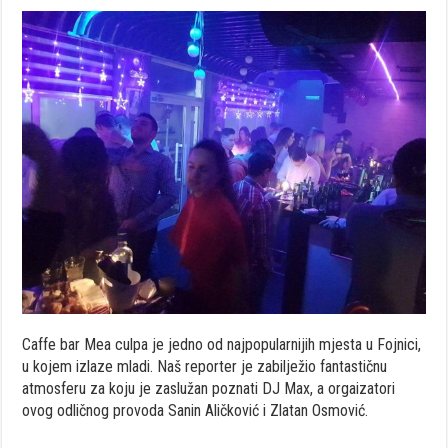
Caffe bar Mea culpa je jedno od najpopularnijih mjesta u Fojnici,
u kojem izlaze mladi. Naš reporter je zabilježio fantastičnu
atmosferu za koju je zaslužan poznati DJ Max, a orgaizatori
ovog odličnog provoda Sanin Aličković i Zlatan Osmović.