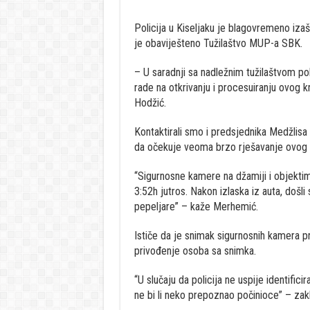
Policija u Kiseljaku je blagovremeno izaš
je obaviješteno Tužilaštvo MUP-a SBK.
– U saradnji sa nadležnim tužilaštvom poli
rade na otkrivanju i procesuiranju ovog 
Hodžić.
Kontaktirali smo i predsjednika Medžlisa
da očekuje veoma brzo rješavanje ovog d
“Sigurnosne kamere na džamiji i objekti
3:52h jutros. Nakon izlaska iz auta, došli 
pepeljare” – kaže Merhemić.
Ističe da je snimak sigurnosnih kamera pre
privođenje osoba sa snimka.
“U slučaju da policija ne uspije identifi
ne bi li neko prepoznao počinioce” – zak