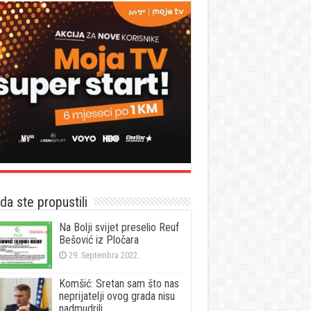
a ste propustili
Na Bolji svijet preselio Reuf
Bešović iz Pločara
29. Septembra 2022.
Komšić: Sretan sam što nas
neprijatelji ovog grada nisu
nadmudrili