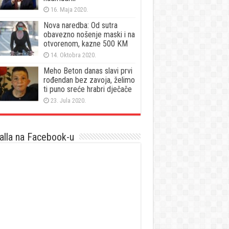
16. Maja 2020.
Nova naredba: Od sutra
obavezno nošenje maski i na
otvorenom, kazne 500 KM
14. Oktobra 2020.
Meho Beton danas slavi prvi
rođendan bez zavoja, želimo
ti puno sreće hrabri dječače
23. Jula 2020.
lla na Facebook-u