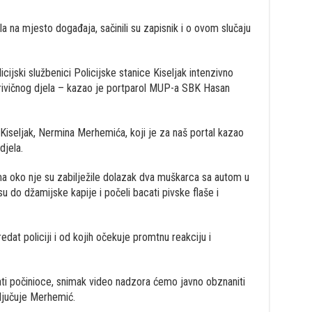
la na mjesto događaja, sačinili su zapisnik i o ovom slučaju
cijski službenici Policijske stanice Kiseljak intenzivno
krivičnog djela – kazao je portparol MUP-a SBK Hasan
 Kiseljak, Nermina Merhemića, koji je za naš portal kazao
jela.
ma oko nje su zabilježile dolazak dva muškarca sa autom u
su do džamijske kapije i počeli bacati pivske flaše i
dat policiji i od kojih očekuje promtnu reakciju i
cirati počinioce, snimak video nadzora ćemo javno obznaniti
ljučuje Merhemić.