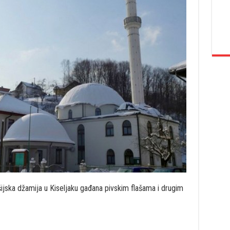
šijska džamija u Kiseljaku gađana pivskim flašama i drugim