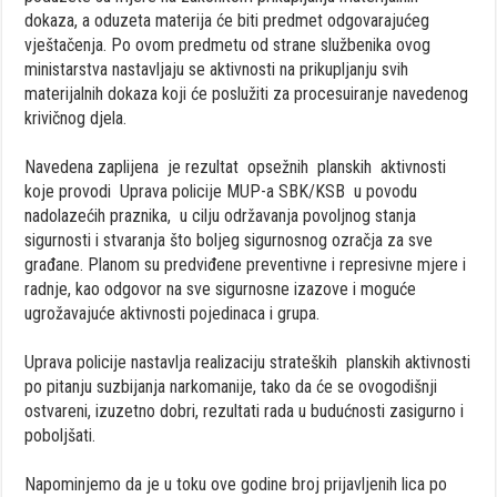
dokaza, a oduzeta materija će biti predmet odgovarajućeg
vještačenja. Po ovom predmetu od strane službenika ovog
ministarstva nastavljaju se aktivnosti na prikupljanju svih
materijalnih dokaza koji će poslužiti za procesuiranje navedenog
krivičnog djela.
Navedena zaplijena je rezultat opsežnih planskih aktivnosti
koje provodi Uprava policije MUP-a SBK/KSB u povodu
nadolazećih praznika, u cilju održavanja povoljnog stanja
sigurnosti i stvaranja što boljeg sigurnosnog ozračja za sve
građane. Planom su predviđene preventivne i represivne mjere i
radnje, kao odgovor na sve sigurnosne izazove i moguće
ugrožavajuće aktivnosti pojedinaca i grupa.
Uprava policije nastavlja realizaciju strateških planskih aktivnosti
po pitanju suzbijanja narkomanije, tako da će se ovogodišnji
ostvareni, izuzetno dobri, rezultati rada u budućnosti zasigurno i
poboljšati.
Napominjemo da je u toku ove godine broj prijavljenih lica po