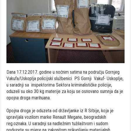
Dana 17.12.2017. godine u noćnim satima na području Gornjeg
Vakufa/Uskoplja policijski službenici PS Gornji Vakuf- Uskoplje,
u saradnji sa inspektorima Sektora kriminalističke policije,
oduzeli su oko 30 kg materije za koju se osnovano sumnja da je
opojna droga marihuana.
Opojna droga je oduzeta od državljanke iz R Srbije, koja je
upravljala vozilom marke Renault Megane, beogradskih
reg.oznaka. U saradnji sa nadležnim tužilaštvom i sudom
poduzete su mjere na zakonitom prikupljanju materijalnih