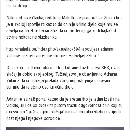
dilera-droge
Nakon objave članka, redakciji Mahalle se javio Adnan Zulum koji
je u svojoj ispovijesti kazao da on nije učinio djelo koje mu se
stavlja na teret te da smatra da se protiv njega vodi hajka od
strane nekolicine službenika.
http://mahalla.ba/index.php/aktuelno/594-ispovijest-adnana-
zuluma-nisam-ucinio-ono-sto-mi-se-stavlja-na-teret
Dolaskom službene obavijesti od strane Tužiteljstva SBK, ovaj
slučaj je dobio svoj epilog. Tužiteljstvo je obavijestilo Adnana
Zuluma da se istraga prekida zbog nepostojanja osnovane
sumnje da je učinio ovo krivično djelo.
Adnan je za naš portal kazao da je sretan što je istina izašla na
vidjelo, ali i da će sudskim putem tražiti odgovornost onih koji su
mu svojim “rješavanjem slučaja” nanijeli moralnu štetu i uvrijedili
čast njega i njegove porodice.