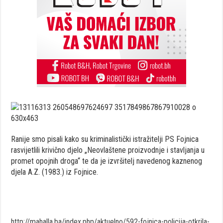
Ranije smo pisali kako su kriminalistički istražitelji PS Fojnica
rasvijetlili krivično djelo „Neovlaštene proizvodnje i stavljanja u
promet opojnih droga“ te da je izvršitelj navedenog kaznenog
djela A.Z. (1983.) iz Fojnice.
http://mahalla.ba/index.php/aktuelno/592-fojnica-policija-otkrila-