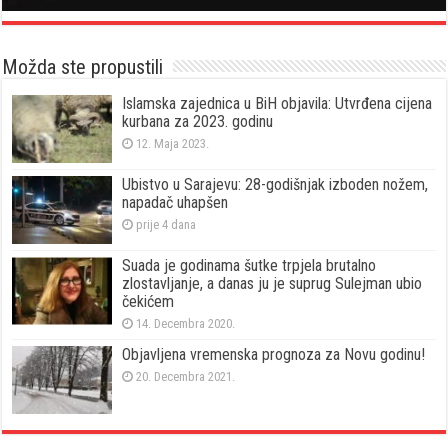
Možda ste propustili
Islamska zajednica u BiH objavila: Utvrđena cijena
kurbana za 2023. godinu
12. Maja 2023.
Ubistvo u Sarajevu: 28-godišnjak izboden nožem,
napadač uhapšen
prije 4 dana
Suada je godinama šutke trpjela brutalno
zlostavljanje, a danas ju je suprug Sulejman ubio
čekićem
14. Decembra 2020.
Objavljena vremenska prognoza za Novu godinu!
20. Decembra 2021.