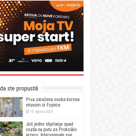
a ste propustili
Prva zaražena osoba korona
virusom iz Fojnice
15. Aprila 2020.
Još jedno slijetanje quad
vozila na putu za Prokoško
jezero: Intervenisale sve