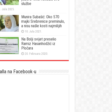
službe
. Jula 2025.
Munira Subašić: Oko 570
majki Srebrenice preminulo,
a nisu našle kosti najmilijih
10. Jula 2021.
Na Bolji svijet preselio
Ramiz Hasanhodžić iz
Pločara
20. Februara 2020.
lla na Facebook-u