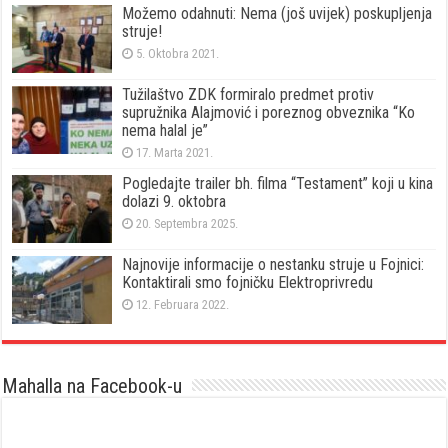
Možemo odahnuti: Nema (još uvijek) poskupljenja
struje!
5. Oktobra 2021.
Tužilaštvo ZDK formiralo predmet protiv
supružnika Alajmović i poreznog obveznika “Ko
nema halal je”
17. Marta 2021.
Pogledajte trailer bh. filma “Testament” koji u kina
dolazi 9. oktobra
20. Septembra 2025.
Najnovije informacije o nestanku struje u Fojnici:
Kontaktirali smo fojničku Elektroprivredu
12. Februara 2022.
Mahalla na Facebook-u