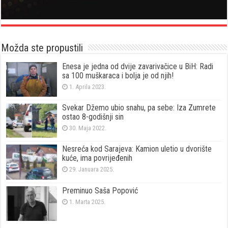
Možda ste propustili
Enesa je jedna od dvije zavarivačice u BiH: Radi
sa 100 muškaraca i bolja je od njih!
1. Aprila 2023.
Svekar Džemo ubio snahu, pa sebe: Iza Zumrete
ostao 8-godišnji sin
30. Maja 2022.
Nesreća kod Sarajeva: Kamion uletio u dvorište
kuće, ima povrijeđenih
29. Januara 2025.
Preminuo Saša Popović
1. Marta 2025.