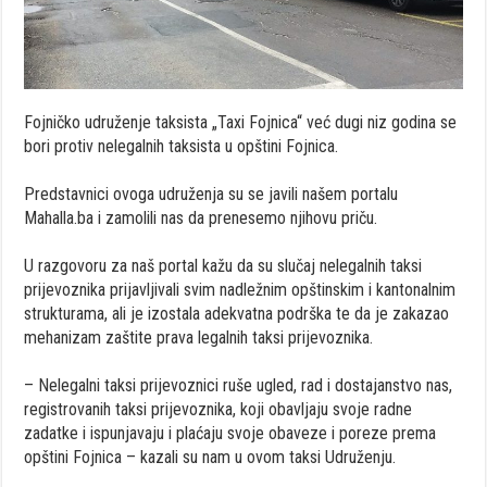
Fojničko udruženje taksista „Taxi Fojnica“ već dugi niz godina se
bori protiv nelegalnih taksista u opštini Fojnica.
Predstavnici ovoga udruženja su se javili našem portalu
Mahalla.ba i zamolili nas da prenesemo njihovu priču.
U razgovoru za naš portal kažu da su slučaj nelegalnih taksi
prijevoznika prijavljivali svim nadležnim opštinskim i kantonalnim
strukturama, ali je izostala adekvatna podrška te da je zakazao
mehanizam zaštite prava legalnih taksi prijevoznika.
– Nelegalni taksi prijevoznici ruše ugled, rad i dostajanstvo nas,
registrovanih taksi prijevoznika, koji obavljaju svoje radne
zadatke i ispunjavaju i plaćaju svoje obaveze i poreze prema
opštini Fojnica – kazali su nam u ovom taksi Udruženju.