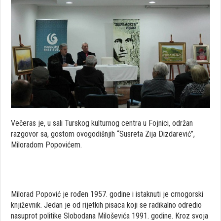
Večeras je, u sali Turskog kulturnog centra u Fojnici, održan
razgovor sa, gostom ovogodišnjih “Susreta Zija Dizdarević”,
Miloradom Popovićem.
Milorad Popović je rođen 1957. godine i istaknuti je crnogorski
književnik. Jedan je od rijetkih pisaca koji se radikalno odredio
nasuprot politike Slobodana Miloševića 1991. godine. Kroz svoja