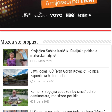
Možda ste propustili
Krojačica Sabina Karić iz Kiseljaka poklanja
matursku haljinu!
16. Marta 2021.
Javni oglas: OŠ “Ivan Goran Kovačić” Fojnica
zapošljava četiri osobe
2. Februara 2021.
Kemo iz Bugojna upecao ribu smuđ od 80
centimetara, ima skoro pet kila
3. Juna 2023.
U Sarajevu se zatvorila još jedna pekara “Manja”