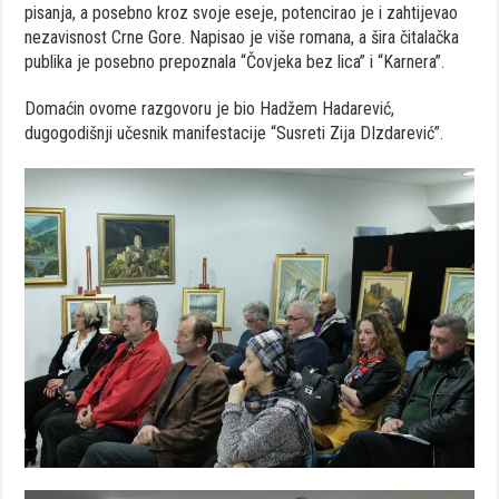
pisanja, a posebno kroz svoje eseje, potencirao je i zahtijevao
nezavisnost Crne Gore. Napisao je više romana, a šira čitalačka
publika je posebno prepoznala “Čovjeka bez lica” i “Karnera”.
Domaćin ovome razgovoru je bio Hadžem Hadarević,
dugogodišnji učesnik manifestacije “Susreti Zija DIzdarević”.