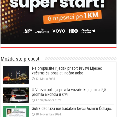
Možda ste propustili
Ne propustite rijedak prizor: Krvavi Mjesec
večeras će obasjati noćno nebo
13. Marta 2025.
U Vitezu policija privela vozača koji je ima 5,5
promila alkohola u krvi
17. Septembra 2021.
Sutra dženaza nastradalom lovcu Asmiru Ćehajiću
18. Novembra 2024.