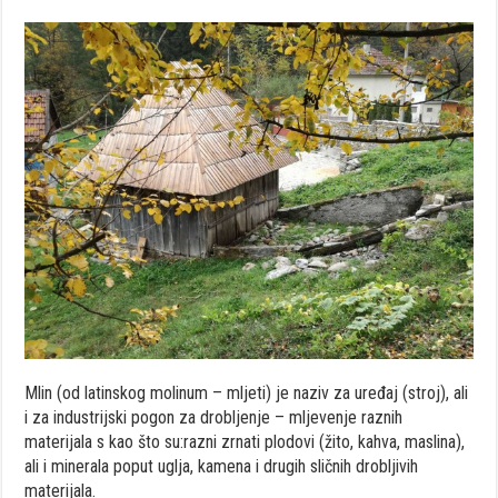
Mlin (od latinskog molinum – mljeti) je naziv za uređaj (stroj), ali
i za industrijski pogon za drobljenje – mljevenje raznih
materijala s kao što su:razni zrnati plodovi (žito, kahva, maslina),
ali i minerala poput uglja, kamena i drugih sličnih drobljivih
materijala.