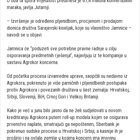
U oba ta spora vrijednost predmeta je 67,4 miliona konvertibilnih
maraka, javlja Jutarnji.
– Izvršenje je određeno pljenidbom, procjenom i prodajom
dionica društva Sarajevski kiseljak, koje su vlasništvo Jamnice –
navodi se u objavi.
Jamnica će “poduzeti sve potrebne pravne radnje u cilju
osporavanja predmetnih rješenja”, najavljuju iz te kompanije u
sastavu Agrokor koncerna.
Od početka procesa izvanredne uprave, saopćili su nedavno iz
Agrokora, pokrenuto je više parničnih i pljenidbenih postupaka
protiv Agrokora i povezanih društava u šest zemalja: Hrvatskoj,
Srbiji, Sloveniji, BiH, Crnoj Gori i Velikoj Britaniji.
Kako je već u junu bilo jasno da ne želi sudjelovati u novom
kreditiranju Agrokora putem roll-up modela kojim se osigurava
prvenstvo naplate, smatrajući ga nepoštenim, Sberbank je
pokrenuo sudske procese u Hrvatskoj i Srbiji, a kasnije ih je
proširio i na ostale zemlje u kojima koncern ima imovinu.