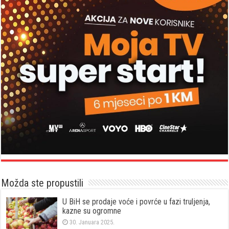
Možda ste propustili
U BiH se prodaje voće i povrće u fazi truljenja,
kazne su ogromne
30. Januara 2025.