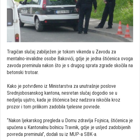
Tragičan slučaj zabilježen je tokom vikenda u Zavodu za
mentalno-invalidne osobe Bakovići, gdje je jedna štićenica ovoga
zavoda preminula nakon što je s drugog sprata zgrade skočila na
betonski trotoar.
Kako je potvrđeno iz Ministarstva za unutrašnje poslove
Srednjobosanskog kantona, nesretan slučaj dogodio se u
nedjelju ujutro, kada je štićenica bez nadzora iskočila kroz
prozor i tom prilikom zadobila tjelesne povrede.
“Nakon ljekarskog pregleda u Domu zdravlja Fojnica, štićenica je
upućena u Kantonalnu bolnicu Travnik, gdje je usljed zadobijenih
povreda preminula”, dodali su iz MUP-a SBK-a.