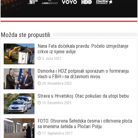
Možda ste propustili
Nana Fata dočekala pravdu: Počelo izmještanje
crkve iz njene avlije
5. Juna 2021.
Osmorka i HDZ potpisali sporazum o formiranju
vlasti u FBiH i na državnom nivou
29. Novembra 2022.
Strava u Hrvatskoj: Otac pokušao da utopi bebu
10. Decembra 2021.
FOTO: Otvorena Šehidska česma i otkrivena ploča
sa imenima šehida u Pločari Polju
17. Septembra 2017.