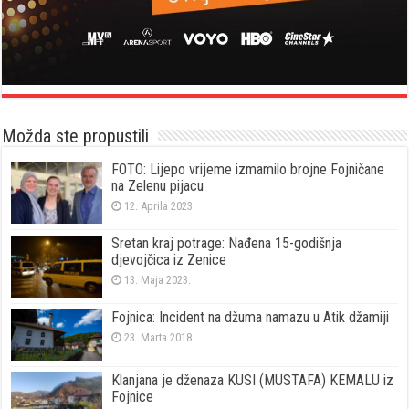
Možda ste propustili
FOTO: Lijepo vrijeme izmamilo brojne Fojničane
na Zelenu pijacu
12. Aprila 2023.
Sretan kraj potrage: Nađena 15-godišnja
djevojčica iz Zenice
13. Maja 2023.
Fojnica: Incident na džuma namazu u Atik džamiji
23. Marta 2018.
Klanjana je dženaza KUSI (MUSTAFA) KEMALU iz
Fojnice