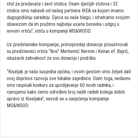
stol za predavače i šest stolica. Osam dječijih stolova i 32
stolice smo nabavili od našeg partnera IKEA sa kojom imamo
dugogodišnju saradnju. Djeca su naše blago, i smatramo svojom
obavezom da im pružimo najbolje uvjete boravka i odgoj u
novom vrtiću”, ističu u kompaniji MS&WOOD.
Uz predstavnike kompanije, primopredaji donacije prisustvovali
su predstavnici vrtića “Ikre” Merhemić Nermin i Kenan ef. Bajrić,
iskazavši zahvalnost za ovu donaciju i podršku.
“Kiseljak je naša susjedna općina, i ovom gestom smo željeli dati
svoj doprinos razvoju ove lokalne zajednice. Osim toga, nedavno
smo raspisali konkurs za upošljavanje 60 novih radnika, i
vjerujemo kako ćemo određeni broj naših radnih kolega dobiti
upravo iz Kiseljaka”, navodi se u saopćenju kompanije
MS&WOOD.