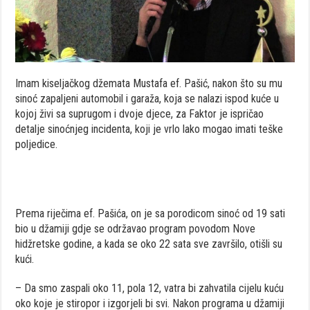
Imam kiseljačkog džemata Mustafa ef. Pašić, nakon što su mu
sinoć zapaljeni automobil i garaža, koja se nalazi ispod kuće u
kojoj živi sa suprugom i dvoje djece, za Faktor je ispričao
detalje sinoćnjeg incidenta, koji je vrlo lako mogao imati teške
poljedice.
Prema riječima ef. Pašića, on je sa porodicom sinoć od 19 sati
bio u džamiji gdje se održavao program povodom Nove
hidžretske godine, a kada se oko 22 sata sve završilo, otišli su
kući.
– Da smo zaspali oko 11, pola 12, vatra bi zahvatila cijelu kuću
oko koje je stiropor i izgorjeli bi svi. Nakon programa u džamiji