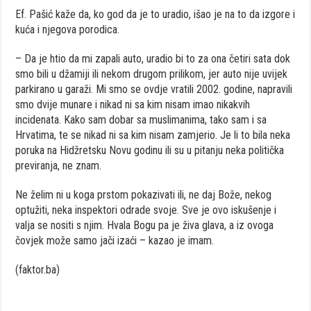
Ef. Pašić kaže da, ko god da je to uradio, išao je na to da izgore i
kuća i njegova porodica.
– Da je htio da mi zapali auto, uradio bi to za ona četiri sata dok
smo bili u džamiji ili nekom drugom prilikom, jer auto nije uvijek
parkirano u garaži. Mi smo se ovdje vratili 2002. godine, napravili
smo dvije munare i nikad ni sa kim nisam imao nikakvih
incidenata. Kako sam dobar sa muslimanima, tako sam i sa
Hrvatima, te se nikad ni sa kim nisam zamjerio. Je li to bila neka
poruka na Hidžretsku Novu godinu ili su u pitanju neka politička
previranja, ne znam.
Ne želim ni u koga prstom pokazivati ili, ne daj Bože, nekog
optužiti, neka inspektori odrade svoje. Sve je ovo iskušenje i
valja se nositi s njim. Hvala Bogu pa je živa glava, a iz ovoga
čovjek može samo jači izaći – kazao je imam.
(faktor.ba)