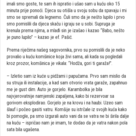
imali smo goste, te sam ih ispratio i ušao sam u kuću oko 15
minuta prije ponoći. Djeca su otišla u svoju sobu da spavaju i mi
smo se spremali da legnemo. Čuli smo da je nešto lupilo i prvo
smo pomislili da djeca skaču i igraju se u sobi. Supruga je
krenula prema njima, a mlađi sin je izašao i kazao “Babo, nešto
je puno lupilo” – kazao je ef. Pašić.
Prema riječima našeg sagovornika, prvo su pomislili da je neko
provalio u kuću komšinice koja živi sama, ali kada su pogledali
kroz prozor, komšinica je vikala: “Hodža, gori ti garaža!”.
– Izletio sam iz kuće u pidžami i papučama. Prvo sam mislio da
su struja ili instalacije, a kad sam otvorio vrata garaže, zapahnuo
me je gust dim. Auto je gorjelo. Karambolka je bila
najvjerovatnije namjenski zapaljena, kako bi rezervoar sa
gorivom eksplodirao. Gorjelo je na krovu i na haubi. Uzeo sam
šlauf i počeo gasiti vatru. Komšije su istrčale iz svojih kuća kako
bi pomogle, pa smo izgurali auto vani da se vatra ne bi širila dalje
na kuću – ispričao nam je imam, te dodao da je vatra nakon pola
sata bila ugašena.