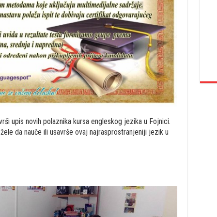
ši upis novih polaznika kursa engleskog jezika u Fojnici.
le da nauče ili usavrše ovaj najrasprostranjeniji jezik u