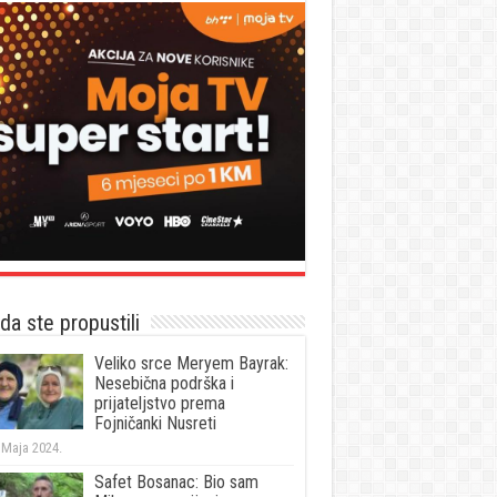
a ste propustili
Veliko srce Meryem Bayrak:
Nesebična podrška i
prijateljstvo prema
Fojničanki Nusreti
 Maja 2024.
Safet Bosanac: Bio sam