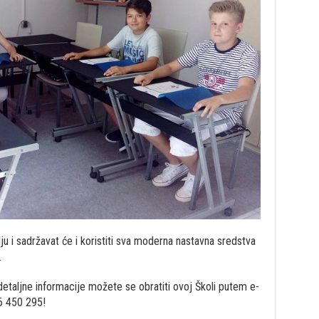
u i sadržavat će i koristiti sva moderna nastavna sredstva
…
detaljne informacije možete se obratiti ovoj Školi putem e-
66 450 295!