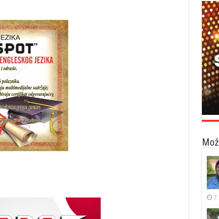
Možd
7.