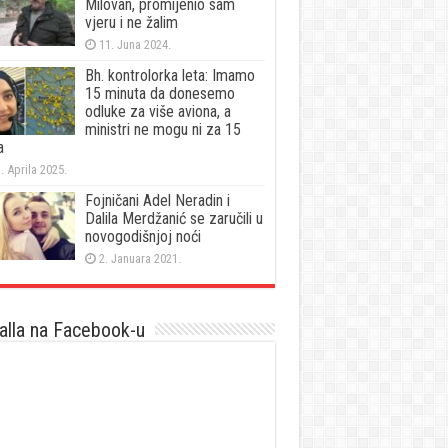
Milovan, promijenio sam
vjeru i ne žalim
11. Juna 2024.
Bh. kontrolorka leta: Imamo
15 minuta da donesemo
odluke za više aviona, a
ministri ne mogu ni za 15
a
. Aprila 2025.
Fojničani Adel Neradin i
Dalila Merdžanić se zaručili u
novogodišnjoj noći
2. Januara 2021.
lla na Facebook-u