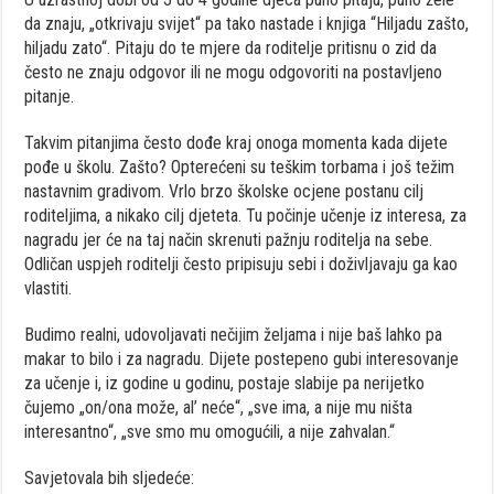
da znaju, „otkrivaju svijet“ pa tako nastade i knjiga “Hiljadu zašto,
hiljadu zato“. Pitaju do te mjere da roditelje pritisnu o zid da
često ne znaju odgovor ili ne mogu odgovoriti na postavljeno
pitanje.
Takvim pitanjima često dođe kraj onoga momenta kada dijete
pođe u školu. Zašto? Opterećeni su teškim torbama i još težim
nastavnim gradivom. Vrlo brzo školske ocjene postanu cilj
roditeljima, a nikako cilj djeteta. Tu počinje učenje iz interesa, za
nagradu jer će na taj način skrenuti pažnju roditelja na sebe.
Odličan uspjeh roditelji često pripisuju sebi i doživljavaju ga kao
vlastiti.
Budimo realni, udovoljavati nečijim željama i nije baš lahko pa
makar to bilo i za nagradu. Dijete postepeno gubi interesovanje
za učenje i, iz godine u godinu, postaje slabije pa nerijetko
čujemo „on/ona može, al’ neće“, „sve ima, a nije mu ništa
interesantno“, „sve smo mu omogućili, a nije zahvalan.“
Savjetovala bih sljedeće: