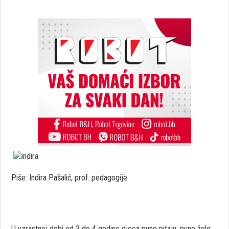
Piše: Indira Pašalić, prof. pedagogije
U uzrastnoj dobi od 3 do 4 godine djeca puno pitaju, puno žele