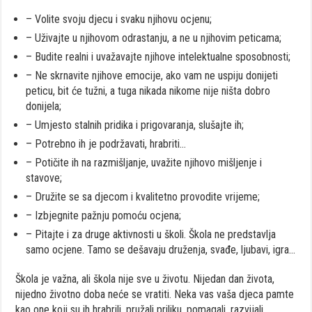
– Volite svoju djecu i svaku njihovu ocjenu;
– Uživajte u njihovom odrastanju, a ne u njihovim peticama;
– Budite realni i uvažavajte njihove intelektualne sposobnosti;
– Ne skrnavite njihove emocije, ako vam ne uspiju donijeti
peticu, bit će tužni, a tuga nikada nikome nije ništa dobro
donijela;
– Umjesto stalnih pridika i prigovaranja, slušajte ih;
– Potrebno ih je podržavati, hrabriti…
– Potičite ih na razmišljanje, uvažite njihovo mišljenje i
stavove;
– Družite se sa djecom i kvalitetno provodite vrijeme;
– Izbjegnite pažnju pomoću ocjena;
– Pitajte i za druge aktivnosti u školi. Škola ne predstavlja
samo ocjene. Tamo se dešavaju druženja, svađe, ljubavi, igra…
Škola je važna, ali škola nije sve u životu. Nijedan dan života,
nijedno životno doba neće se vratiti. Neka vas vaša djeca pamte
kao one koji su ih hrabrili, pružali priliku, pomagali, razvijali