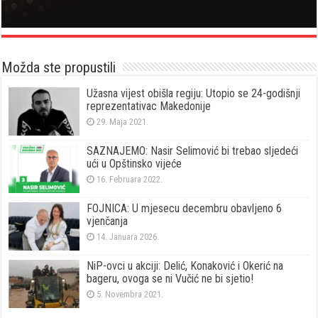
Možda ste propustili
Užasna vijest obišla regiju: Utopio se 24-godišnji
reprezentativac Makedonije
29. Maja 2021.
SAZNAJEMO: Nasir Selimović bi trebao sljedeći
ući u Opštinsko vijeće
16. Februara 2022.
FOJNICA: U mjesecu decembru obavljeno 6
vjenčanja
14. Januara 2026.
NiP-ovci u akciji: Delić, Konaković i Okerić na
bageru, ovoga se ni Vučić ne bi sjetio!
5. Novembra 2021.