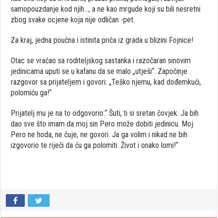
samopouzdanje kod njih…, a ne kao mrgude koji su bili nesretni
zbog svake ocjene koja nije odličan -pet.
Za kraj, jedna poučna i istinita priča iz grada u blizini Fojnice!
Otac se vraćao sa roditeljskog sastanka i razočaran sinovim
jedinicama uputi se u kafanu da se malo „utješi“. Započinje
razgovor sa prijateljem i govori: „Teško njemu, kad dođemkući,
polomiću ga!“
Prijatelj mu je na to odgovorio:“ Šuti, ti si sretan čovjek. Ja bih
dao sve što imam da moj sin Pero može dobiti jedinicu. Moj
Pero ne hoda, ne čuje, ne govori. Ja ga volim i nikad ne bih
izgovorio te riječi da ću ga polomiti. Život i onako lomi!“