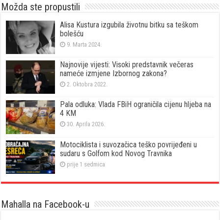
Možda ste propustili
Alisa Kustura izgubila životnu bitku sa teškom
bolešću
9. Marta 2024.
Najnovije vijesti: Visoki predstavnik večeras
nameće izmjene Izbornog zakona?
2. Oktobra 2022.
Pala odluka: Vlada FBiH ograničila cijenu hljeba na
4 KM
30. Aprila 2026.
Motociklista i suvozačica teško povrijeđeni u
sudaru s Golfom kod Novog Travnika
prije 1 sedmica
Mahalla na Facebook-u