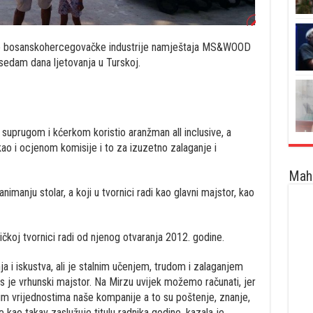
ine bosanskohercegovačke industrije namještaja MS&WOOD
 sedam dana ljetovanja u Turskoj.
a suprugom i kćerkom koristio aranžman all inclusive, a
 kao i ocjenom komisije i to za izuzetno zalaganje i
Maha
nimanju stolar, a koji u tvornici radi kao glavni majstor, kao
čkoj tvornici radi od njenog otvaranja 2012. godine.
a i iskustva, ali je stalnim učenjem, trudom i zalaganjem
je vrhunski majstor. Na Mirzu uvijek možemo računati, jer
učnim vrijednostima naše kompanije a to su poštenje, znanje,
e kao takav zaslužuje titulu radnika godine, kazala je