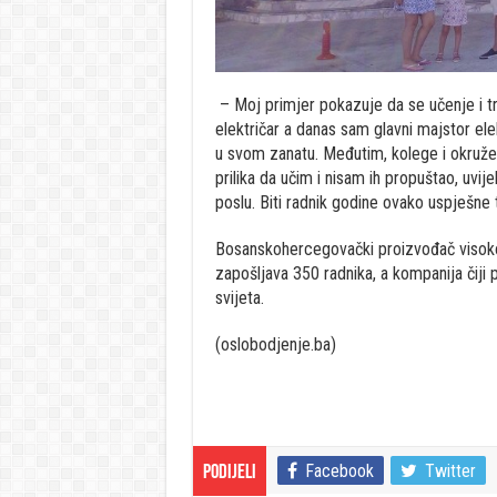
– Moj primjer pokazuje da se učenje i tr
električar a danas sam glavni majstor el
u svom zanatu. Međutim, kolege i okruženj
prilika da učim i nisam ih propuštao, uv
poslu. Biti radnik godine ovako uspješne 
Bosanskohercegovački proizvođač visok
zapošljava 350 radnika, a kompanija čiji 
svijeta.
(oslobodjenje.ba)
Facebook
Twitter
Podijeli