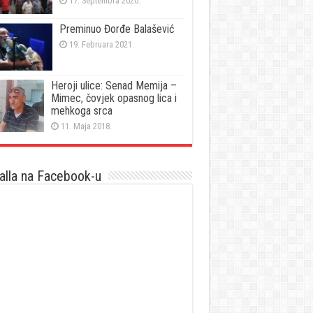
17. Septembra 2020.
Preminuo Đorđe Balašević
19. Februara 2021.
Heroji ulice: Senad Memija –
Mimec, čovjek opasnog lica i
mehkoga srca
11. Maja 2018.
lla na Facebook-u