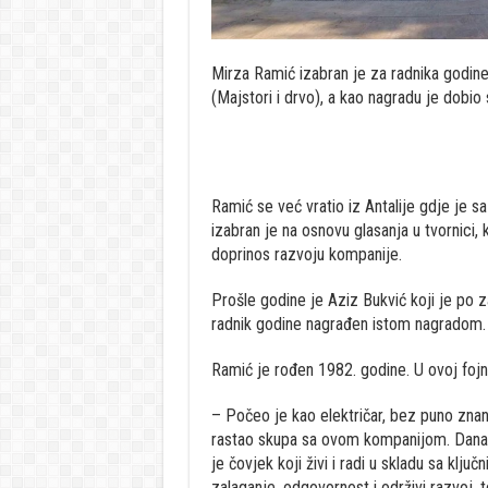
Mirza Ramić izabran je za radnika god
(Majstori i drvo), a kao nagradu je dobio
Ramić se već vratio iz Antalije gdje je s
izabran je na osnovu glasanja u tvornici,
doprinos razvoju kompanije.
Prošle godine je Aziz Bukvić koji je po za
radnik godine nagrađen istom nagradom.
Ramić je rođen 1982. godine. U ovoj fojni
– Počeo je kao električar, bez puno znanj
rastao skupa sa ovom kompanijom. Danas 
je čovjek koji živi i radi u skladu sa klj
zalaganje, odgovornost i održivi razvoj, t