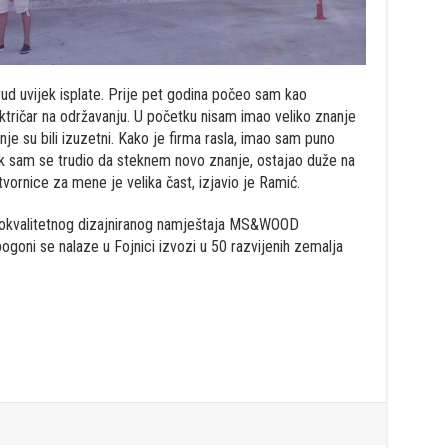
ud uvijek isplate. Prije pet godina počeo sam kao
ektričar na održavanju. U početku nisam imao veliko znanje
e su bili izuzetni. Kako je firma rasla, imao sam puno
ijek sam se trudio da steknem novo znanje, ostajao duže na
tvornice za mene je velika čast, izjavio je Ramić.
okvalitetnog dizajniranog namještaja MS&WOOD
pogoni se nalaze u Fojnici izvozi u 50 razvijenih zemalja