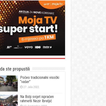
a ste propustili
Počeo tradicionalni visočki
“vašer”
27. Jula 2022.
Na Bolji svijet ispraćen
rahmetli Nezir Ibreljić