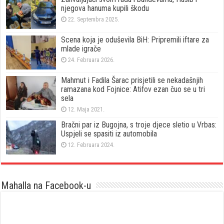
njegova hanuma kupili škodu
22. Septembra 2025.
Scena koja je oduševila BiH: Pripremili iftare za
mlade igrače
24. Februara 2026.
Mahmut i Fadila Šarac prisjetili se nekadašnjih
ramazana kod Fojnice: Atifov ezan čuo se u tri
sela
12. Maja 2021.
Bračni par iz Bugojna, s troje djece sletio u Vrbas:
Uspjeli se spasiti iz automobila
12. Februara 2024.
Mahalla na Facebook-u