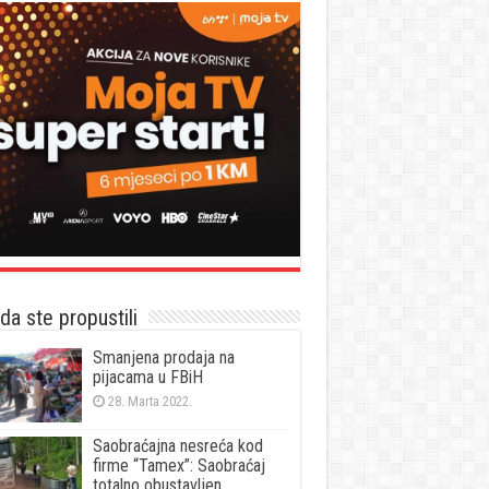
a ste propustili
Smanjena prodaja na
pijacama u FBiH
28. Marta 2022.
Saobraćajna nesreća kod
firme “Tamex”: Saobraćaj
totalno obustavljen