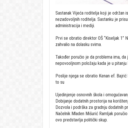
Sastanak Vijeća roditelja koji je održan i
nezadovoljnih roditelja. Sastanku je prisu
administracija i mediji.
Prvi se obratio direktor OŠ “Kiseljak 1” 
zahvalio na dolasku svima.
Također poručio je da problema ima, da j
nepovooljnom položaju kada je u pitanju b
Poslije njega se obratio Kenan ef. Bajrić k
to su
Ujedinjenje osnovnih škola i omogućavanj
Dobijanje dodatnih prostorija na korišten
Dozvola i podrška za gradnju dodatnih pro
Načelnik Mladen Mišurić Ramljak poručio j
ovo predstavlja politički skup.