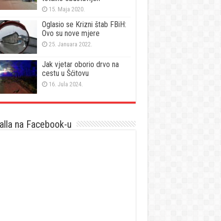
15. Maja 2020.
Oglasio se Krizni štab FBiH:
Ovo su nove mjere
25. Januara 2022.
Jak vjetar oborio drvo na
cestu u Šćitovu
16. Jula 2024.
lla na Facebook-u