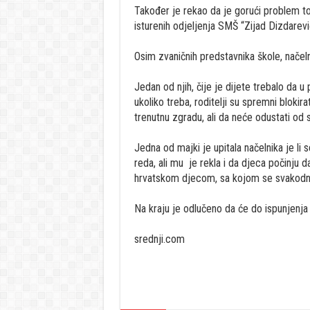
Također je rekao da je gorući problem to 
isturenih odjeljenja SMŠ “Zijad Dizdarev
Osim zvaničnih predstavnika škole, načelnik
Jedan od njih, čije je dijete trebalo da 
ukoliko treba, roditelji su spremni blokira
trenutnu zgradu, ali da neće odustati od
Jedna od majki je upitala načelnika je li
reda, ali mu je rekla i da djeca počinju 
hrvatskom djecom, sa kojom se svakodne
Na kraju je odlučeno da će do ispunjenja 
srednji.com