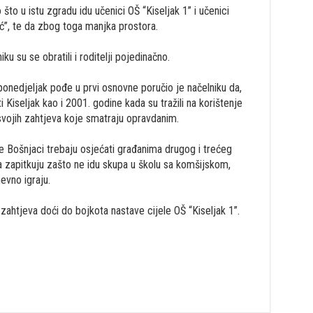
što u istu zgradu idu učenici OŠ “Kiseljak 1” i učenici
ić”, te da zbog toga manjka prostora.
u su se obratili i roditelji pojedinačno.
u ponedjeljak pođe u prvi osnovne poručio je načelniku da,
ti Kiseljak kao i 2001. godine kada su tražili na korištenje
 svojih zahtjeva koje smatraju opravdanim.
 se Bošnjaci trebaju osjećati građanima drugog i trećeg
da zapitkuju zašto ne idu skupa u školu sa komšijskom,
vno igraju.
zahtjeva doći do bojkota nastave cijele OŠ “Kiseljak 1”.