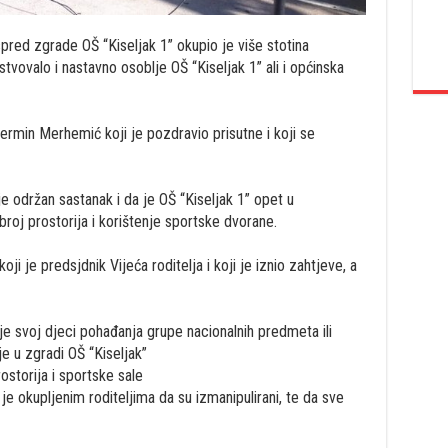
spred zgrade OŠ “Kiseljak 1” okupio je više stotina
stvovalo i nastavno osoblje OŠ “Kiseljak 1” ali i općinska
Nermin Merhemić koji je pozdravio prisutne i koji se
e održan sastanak i da je OŠ “Kiseljak 1” opet u
roj prostorija i korištenje sportske dvorane.
oji je predsjdnik Vijeća roditelja i koji je iznio zahtjeve, a
e svoj djeci pohađanja grupe nacionalnih predmeta ili
je u zgradi OŠ “Kiseljak”
storija i sportske sale
e okupljenim roditeljima da su izmanipulirani, te da sve