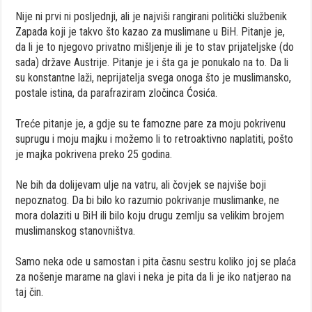
Nije ni prvi ni posljednji, ali je najviši rangirani politički službenik
Zapada koji je takvo što kazao za muslimane u BiH. Pitanje je,
da li je to njegovo privatno mišljenje ili je to stav prijateljske (do
sada) države Austrije. Pitanje je i šta ga je ponukalo na to. Da li
su konstantne laži, neprijatelja svega onoga što je muslimansko,
postale istina, da parafraziram zločinca Ćosića.
Treće pitanje je, a gdje su te famozne pare za moju pokrivenu
suprugu i moju majku i možemo li to retroaktivno naplatiti, pošto
je majka pokrivena preko 25 godina.
Ne bih da dolijevam ulje na vatru, ali čovjek se najviše boji
nepoznatog. Da bi bilo ko razumio pokrivanje muslimanke, ne
mora dolaziti u BiH ili bilo koju drugu zemlju sa velikim brojem
muslimanskog stanovništva.
Samo neka ode u samostan i pita časnu sestru koliko joj se plaća
za nošenje marame na glavi i neka je pita da li je iko natjerao na
taj čin.