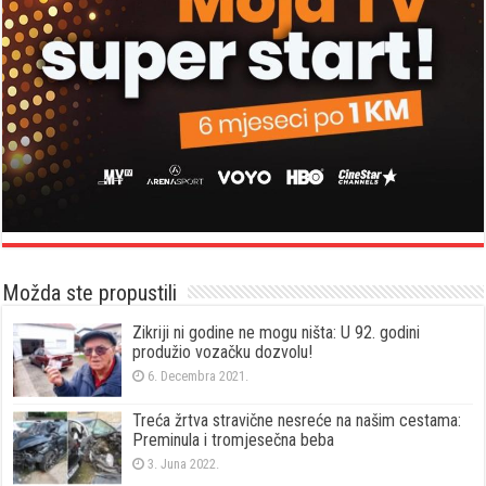
Možda ste propustili
Zikriji ni godine ne mogu ništa: U 92. godini
produžio vozačku dozvolu!
6. Decembra 2021.
Treća žrtva stravične nesreće na našim cestama:
Preminula i tromjesečna beba
3. Juna 2022.