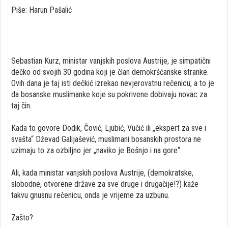
Piše: Harun Pašalić
Sebastian Kurz, ministar vanjskih poslova Austrije, je simpatični
dečko od svojih 30 godina koji je član demokršćanske stranke.
Ovih dana je taj isti dečkić izrekao nevjerovatnu rečenicu, a to je
da bosanske muslimanke koje su pokrivene dobivaju novac za
taj čin.
Kada to govore Dodik, Čović, Ljubić, Vučić ili „ekspert za sve i
svašta“ Dževad Galijašević, muslimani bosanskih prostora ne
uzimaju to za ozbiljno jer „naviko je Bošnjo i na gore“.
Ali, kada ministar vanjskih poslova Austrije, (demokratske,
slobodne, otvorene države za sve druge i drugačije!?) kaže
takvu gnusnu rečenicu, onda je vrijeme za uzbunu.
Zašto?