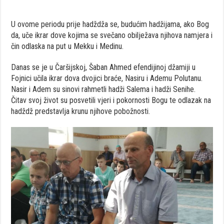
U ovome periodu prije hadždža se, budućim hadžijama, ako Bog
da, uče ikrar dove kojima se svečano obilježava njihova namjera i
čin odlaska na put u Mekku i Medinu.
Danas se je u Čaršijskoj, Šaban Ahmed efendijinoj džamiji u
Fojnici učila ikrar dova dvojici braće, Nasiru i Ademu Polutanu.
Nasir i Adem su sinovi rahmetli hadži Salema i hadži Senihe.
Čitav svoj život su posvetili vjeri i pokornosti Bogu te odlazak na
hadždž predstavlja krunu njihove pobožnosti.