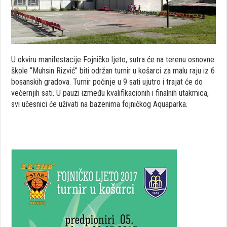
U okviru manifestacije Fojničko ljeto, sutra će na terenu osnovne
škole “Muhsin Rizvić” biti održan turnir u košarci za malu raju iz 6
bosanskih gradova. Turnir počinje u 9 sati ujutro i trajat će do
večernjih sati. U pauzi između kvalifikacionih i finalnih utakmica,
svi učesnici će uživati na bazenima fojničkog Aquaparka.