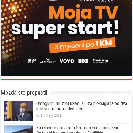
Možda ste propustili
Omogućiti muziku uživo, ali iza pleksiglasa od dva
metra i tri metra distance
17. Maja 2021.
Za izborne prevare u Srebrenici osumnjičeni