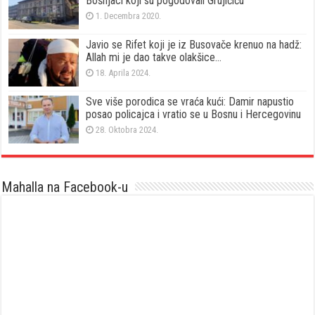
Bošnjaci koji su pogodovali Grujičiću
1. Decembra 2020.
Javio se Rifet koji je iz Busovače krenuo na hadž:
Allah mi je dao takve olakšice…
18. Aprila 2024.
Sve više porodica se vraća kući: Damir napustio
posao policajca i vratio se u Bosnu i Hercegovinu
28. Oktobra 2024.
Mahalla na Facebook-u