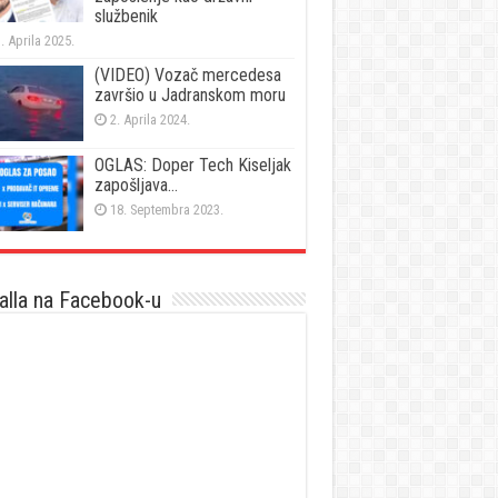
službenik
. Aprila 2025.
(VIDEO) Vozač mercedesa
završio u Jadranskom moru
2. Aprila 2024.
OGLAS: Doper Tech Kiseljak
zapošljava…
18. Septembra 2023.
lla na Facebook-u