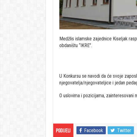
Medžlis islamske zajednice Kiseljak ras
obdaništu “IKRE”.
U Konkursu se navodi da će svoje zaposle
njegovatelja/njegovateljice i jedan peda
O uslovima i pozicijama, zainteresovani 
Facebook
Twitter
Podijeli