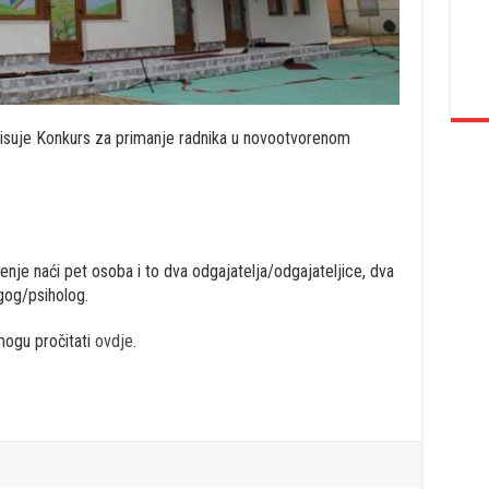
pisuje Konkurs za primanje radnika u novootvorenom
nje naći pet osoba i to dva odgajatelja/odgajateljice, dva
gog/psiholog.
mogu pročitati
ovdje
.