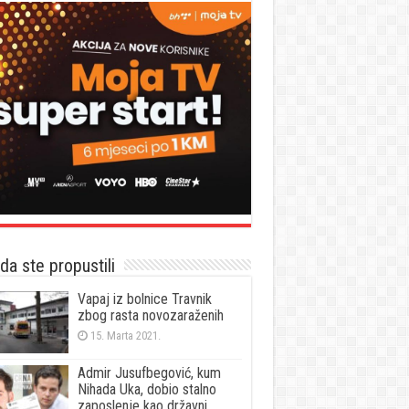
a ste propustili
Vapaj iz bolnice Travnik
zbog rasta novozaraženih
15. Marta 2021.
Admir Jusufbegović, kum
Nihada Uka, dobio stalno
zaposlenje kao državni