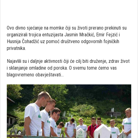
Ovo divno sjećanje na momke čiji su životi prerano prekinuti su
organizirali trojica entuzijasta Jasmin Mračkić, Emir Fejzić i
Husnija Čohadžić uz pomoć društveno odgovornih fojničkih
privatnika.
Najavlili su i daljnje aktivnosti čiji će cilj biti druženje, zdrav život
i sklanjanje omladine od poroka. O svemu tome ćemo vas
blagovremeno obavještavati…