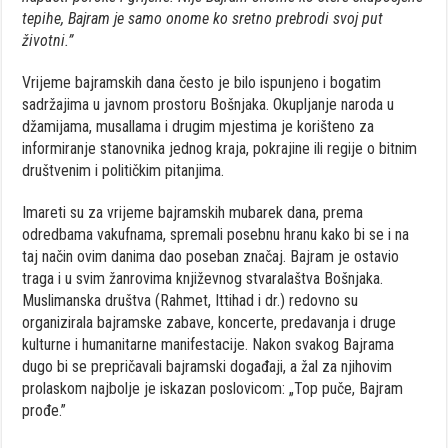
tepihe, Bajram je samo onome ko sretno prebrodi svoj put
životni.”
Vrijeme bajramskih dana često je bilo ispunjeno i bogatim
sadržajima u javnom prostoru Bošnjaka. Okupljanje naroda u
džamijama, musallama i drugim mjestima je korišteno za
informiranje stanovnika jednog kraja, pokrajine ili regije o bitnim
društvenim i političkim pitanjima.
Imareti su za vrijeme bajramskih mubarek dana, prema
odredbama vakufnama, spremali posebnu hranu kako bi se i na
taj način ovim danima dao poseban značaj. Bajram je ostavio
traga i u svim žanrovima književnog stvaralaštva Bošnjaka.
Muslimanska društva (Rahmet, Ittihad i dr.) redovno su
organizirala bajramske zabave, koncerte, predavanja i druge
kulturne i humanitarne manifestacije. Nakon svakog Bajrama
dugo bi se prepričavali bajramski događaji, a žal za njihovim
prolaskom najbolje je iskazan poslovicom: „Top puče, Bajram
prođe.”