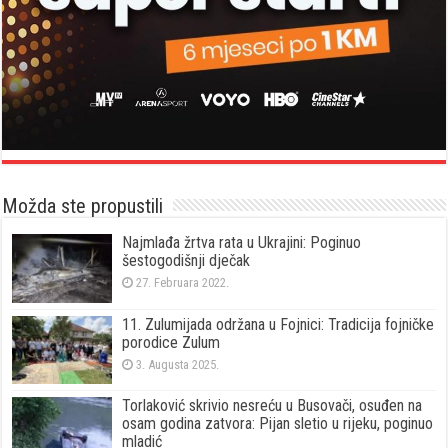
Možda ste propustili
Najmlađa žrtva rata u Ukrajini: Poginuo
šestogodišnji dječak
27. Februara 2022.
11. Zulumijada održana u Fojnici: Tradicija fojničke
porodice Zulum
3. Augusta 2025.
Torlaković skrivio nesreću u Busovači, osuđen na
osam godina zatvora: Pijan sletio u rijeku, poginuo
mladić