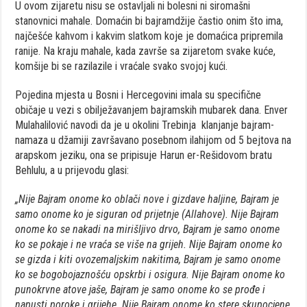
U ovom zijaretu nisu se ostavljali ni bolesni ni siromašni
stanovnici mahale. Domaćin bi bajramdžije častio onim što ima,
najčešće kahvom i kakvim slatkom koje je domaćica pripremila
ranije. Na kraju mahale, kada završe sa zijaretom svake kuće,
komšije bi se razilazile i vraćale svako svojoj kući.
Pojedina mjesta u Bosni i Hercegovini imala su specifične
običaje u vezi s obilježavanjem bajramskih mubarek dana. Enver
Mulahalilović navodi da je u okolini Trebinja klanjanje bajram-
namaza u džamiji završavano posebnom ilahijom od 5 bejtova na
arapskom jeziku, ona se pripisuje Harun er-Rešidovom bratu
Behlulu, a u prijevodu glasi:
„Nije Bajram onome ko oblači nove i gizdave haljine, Bajram je
samo onome ko je siguran od prijetnje (Allahove). Nije Bajram
onome ko se nakadi na mirišljivo drvo, Bajram je samo onome
ko se pokaje i ne vraća se više na grijeh. Nije Bajram onome ko
se gizda i kiti ovozemaljskim nakitima, Bajram je samo onome
ko se bogobojaznošću opskrbi i osigura. Nije Bajram onome ko
punokrvne atove jaše, Bajram je samo onome ko se prođe i
napusti poroke i grijehe. Nije Bajram onome ko stere skupocjene