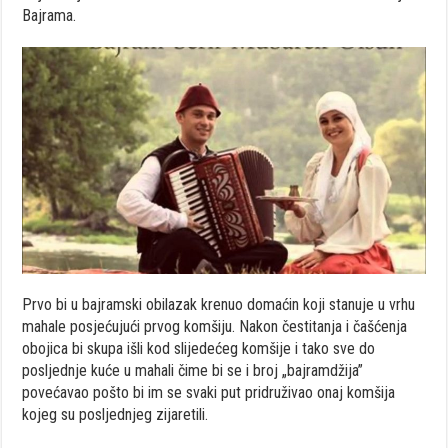
Bajrama.
Prvo bi u bajramski obilazak krenuo domaćin koji stanuje u vrhu
mahale posjećujući prvog komšiju. Nakon čestitanja i čašćenja
obojica bi skupa išli kod slijedećeg komšije i tako sve do
posljednje kuće u mahali čime bi se i broj „bajramdžija”
povećavao pošto bi im se svaki put pridruživao onaj komšija
kojeg su posljednjeg zijaretili.