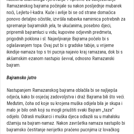
Ramazanskog bajrama počinjale su nakon posljednje mubarek
noći, Lejletu-l-kadra. Kuće i avlije bi se od strane domaćica
ponovo detaljno očistile, izvršila nabavka namirnica potrebnih za
spremanje bajramskih jela, te ukućanima, posebno djeci,
pripremili bajramluci u vidu; kupovine odjevnih predmeta,
prigodnih poklona i sl. Najavljivanje Bajrama počelo bi s
oglašavanjem topa. Ovaj put bi s gradske tabije, u vrijeme
ikindije-namaza top s tri pucnja najavio kraj ramazana, dok bi s
akšamskim ezanom nastupio ševval, odnosno Ramazanski
bajram.
Bajramsko jutro
Nastupanjem Ramazanskog bajrama oblačila bi se najljepša
odjeća, kako bi osjećaj zadovoljstva i draž Bajrama bili što veći.
Međutim, čoha od koje su krojena muška odijela bila je skupa i
malo je bilo onih koji su mogli priuštiti svaki Bajram „taze”
odijelo. Odrasli muškarci i muška djeca odlazili su u mahalsku
džamiju na bajram-namaz. Nakon završetka namaza nastupilo bi
bajramsko čestitanje nerijetko praćeno pucnjima iz lovačkog