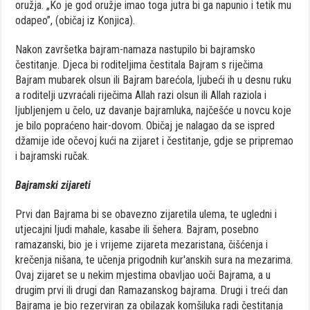
oružja. „Ko je god oružje imao toga jutra bi ga napunio i tetik mu
odapeo”, (običaj iz Konjica).
Nakon završetka bajram-namaza nastupilo bi bajramsko
čestitanje. Djeca bi roditeljima čestitala Bajram s riječima
Bajram mubarek olsun ili Bajram barećola, ljubeći ih u desnu ruku
a roditelji uzvraćali riječima Allah razi olsun ili Allah raziola i
ljubljenjem u čelo, uz davanje bajramluka, najčešće u novcu koje
je bilo popraćeno hair-dovom. Običaj je nalagao da se ispred
džamije ide očevoj kući na zijaret i čestitanje, gdje se pripremao
i bajramski ručak.
Bajramski zijareti
Prvi dan Bajrama bi se obavezno zijaretila ulema, te ugledni i
utjecajni ljudi mahale, kasabe ili šehera. Bajram, posebno
ramazanski, bio je i vrijeme zijareta mezaristana, čišćenja i
krečenja nišana, te učenja prigodnih kur'anskih sura na mezarima.
Ovaj zijaret se u nekim mjestima obavljao uoči Bajrama, a u
drugim prvi ili drugi dan Ramazanskog bajrama. Drugi i treći dan
Bajrama je bio rezerviran za obilazak komšiluka radi čestitanja