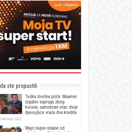
a ste propustili
Teška životna priča: Muamer
izgubio suprugu zbog
korone, samohrani otac dvije
djevojčice vraća dva kredita
 Februara 2022.
Majci kupio nišane od