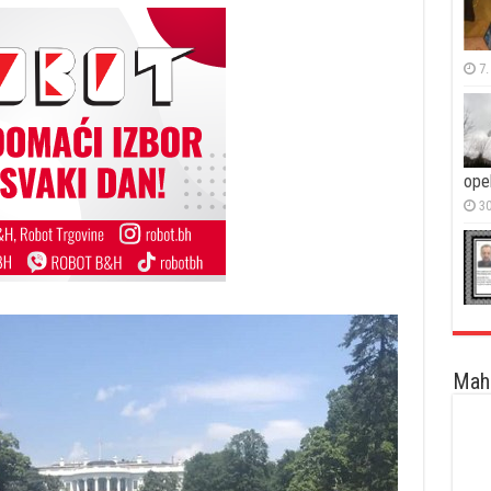
7.
ope
30
Maha