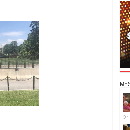
Možd
4.