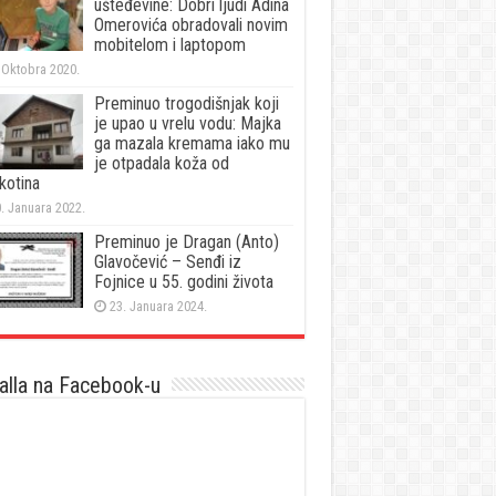
ušteđevine: Dobri ljudi Adina
Omerovića obradovali novim
mobitelom i laptopom
 Oktobra 2020.
Preminuo trogodišnjak koji
je upao u vrelu vodu: Majka
ga mazala kremama iako mu
je otpadala koža od
kotina
. Januara 2022.
Preminuo je Dragan (Anto)
Glavočević – Senđi iz
Fojnice u 55. godini života
23. Januara 2024.
lla na Facebook-u