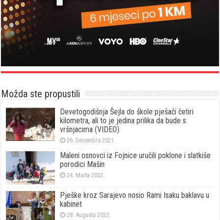
Možda ste propustili
Devetogodišnja Šejla do škole pješači četiri
kilometra, ali to je jedina prilika da bude s
vršnjacima (VIDEO)
26. Decembra 2021.
Maleni osnovci iz Fojnice uručili poklone i slatkiše
porodici Mašin
24. Marta 2022.
Pješke kroz Sarajevo nosio Rami Isaku baklavu u
kabinet
28. Augusta 2025.